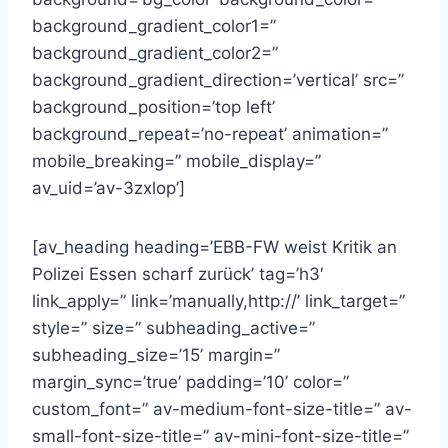
background_gradient_color1=”
background_gradient_color2=”
background_gradient_direction=’vertical’ src=”
background_position=’top left’
background_repeat=’no-repeat’ animation=”
mobile_breaking=” mobile_display=”
av_uid=’av-3zxlop’]
[av_heading heading=’EBB-FW weist Kritik an
Polizei Essen scharf zurück’ tag=’h3′
link_apply=” link=’manually,http://’ link_target=”
style=” size=” subheading_active=”
subheading_size=’15’ margin=”
margin_sync=’true’ padding=’10’ color=”
custom_font=” av-medium-font-size-title=” av-
small-font-size-title=” av-mini-font-size-title=”