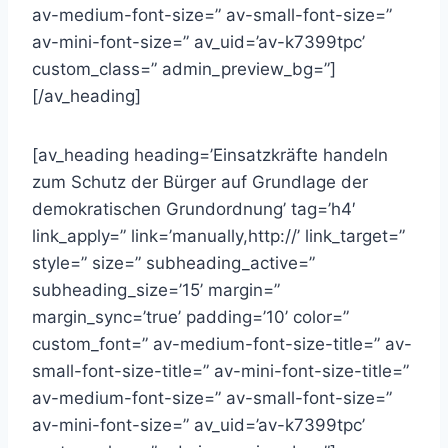
av-medium-font-size=” av-small-font-size=”
av-mini-font-size=” av_uid=’av-k7399tpc’
custom_class=” admin_preview_bg=”]
[/av_heading]
[av_heading heading=’Einsatzkräfte handeln
zum Schutz der Bürger auf Grundlage der
demokratischen Grundordnung’ tag=’h4′
link_apply=” link=’manually,http://’ link_target=”
style=” size=” subheading_active=”
subheading_size=’15’ margin=”
margin_sync=’true’ padding=’10’ color=”
custom_font=” av-medium-font-size-title=” av-
small-font-size-title=” av-mini-font-size-title=”
av-medium-font-size=” av-small-font-size=”
av-mini-font-size=” av_uid=’av-k7399tpc’