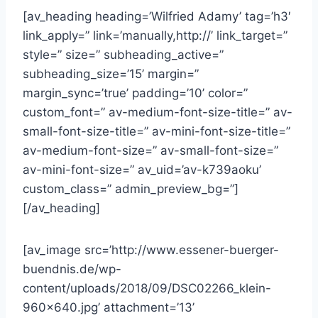
[av_heading heading=’Wilfried Adamy’ tag=’h3′
link_apply=” link=’manually,http://’ link_target=”
style=” size=” subheading_active=”
subheading_size=’15’ margin=”
margin_sync=’true’ padding=’10’ color=”
custom_font=” av-medium-font-size-title=” av-
small-font-size-title=” av-mini-font-size-title=”
av-medium-font-size=” av-small-font-size=”
av-mini-font-size=” av_uid=’av-k739aoku’
custom_class=” admin_preview_bg=”]
[/av_heading]
[av_image src=’http://www.essener-buerger-
buendnis.de/wp-
content/uploads/2018/09/DSC02266_klein-
960×640.jpg’ attachment=’13’