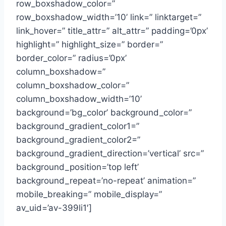
row_boxshadow_color=”
row_boxshadow_width=’10’ link=” linktarget=”
link_hover=” title_attr=” alt_attr=” padding=’0px’
highlight=” highlight_size=” border=”
border_color=” radius=’0px’
column_boxshadow=”
column_boxshadow_color=”
column_boxshadow_width=’10’
background=’bg_color’ background_color=”
background_gradient_color1=”
background_gradient_color2=”
background_gradient_direction=’vertical’ src=”
background_position=’top left’
background_repeat=’no-repeat’ animation=”
mobile_breaking=” mobile_display=”
av_uid=’av-399li1′]