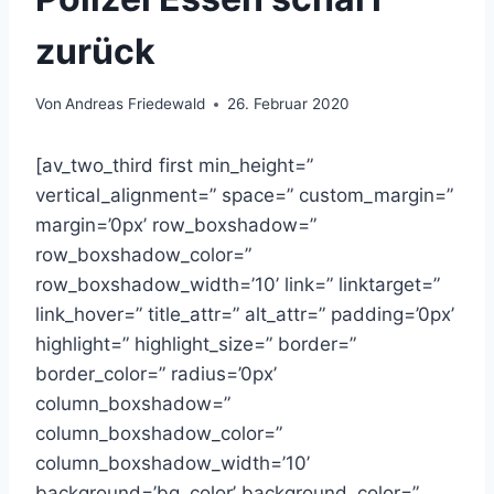
zurück
Von
Andreas Friedewald
26. Februar 2020
[av_two_third first min_height=”
vertical_alignment=” space=” custom_margin=”
margin=’0px’ row_boxshadow=”
row_boxshadow_color=”
row_boxshadow_width=’10’ link=” linktarget=”
link_hover=” title_attr=” alt_attr=” padding=’0px’
highlight=” highlight_size=” border=”
border_color=” radius=’0px’
column_boxshadow=”
column_boxshadow_color=”
column_boxshadow_width=’10’
background=’bg_color’ background_color=”