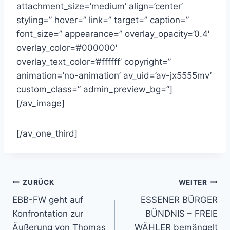
attachment_size=’medium’ align=’center’
styling=” hover=” link=” target=” caption=”
font_size=” appearance=” overlay_opacity=’0.4′
overlay_color=’#000000′
overlay_text_color=’#ffffff’ copyright=”
animation=’no-animation’ av_uid=’av-jx5555mv’
custom_class=” admin_preview_bg=”]
[/av_image]
[/av_one_third]
Beitragsnavigation
ZURÜCK
WEITER
EBB-FW geht auf
ESSENER BÜRGER
Konfrontation zur
BÜNDNIS – FREIE
Äußerung von Thomas
WÄHLER bemängelt