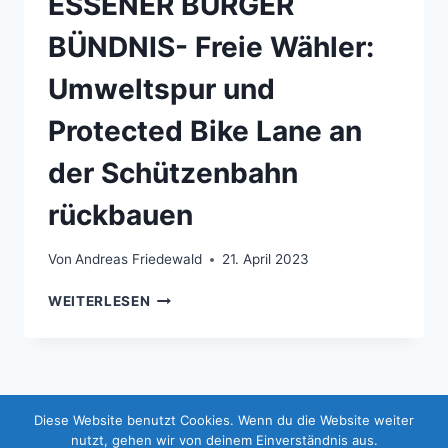
ESSENER BÜRGER
BÜNDNIS- Freie Wähler:
Umweltspur und
Protected Bike Lane an
der Schützenbahn
rückbauen
Von
Andreas Friedewald
21. April 2023
ESSENER
WEITERLESEN
BÜRGER
BÜNDNIS-
FREIE
WÄHLER:
UMWELTSPUR
Diese Website benutzt Cookies. Wenn du die Website weiter
UND
© 2026 Essener Bürger Bündnis (EBB) -
nutzt, gehen wir von deinem Einverständnis aus.
PROTECTED