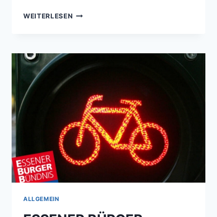
EBB-
WEITERLESEN
FW
FORDERT
LÜCKENSCHLUSS
FÜR
FUSSGÄNGER U
ND R
ADFAHRER Z
WISCHEN F
REISENBRUCH U
ND W
ATTENSCHEID
ALLGEMEIN