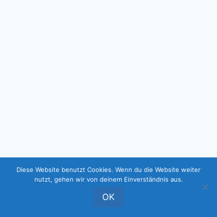
Diese Website benutzt Cookies. Wenn du die Website weiter
© 2026 Essener Bürger Bündnis (EBB) -
nutzt, gehen wir von deinem Einverständnis aus.
WordPress Theme von
Kadence WP
OK