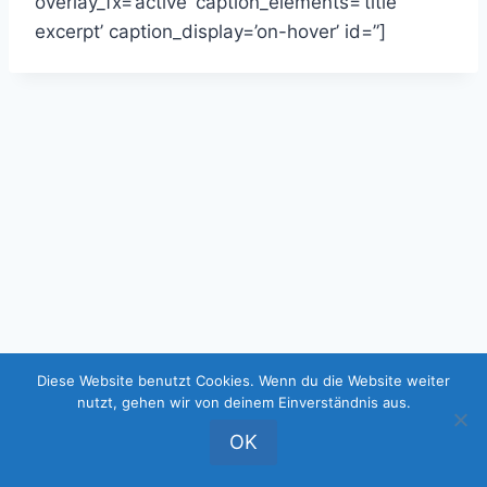
overlay_fx=’active’ caption_elements=’title
excerpt’ caption_display=’on-hover’ id=”]
Diese Website benutzt Cookies. Wenn du die Website weiter
© 2026 Essener Bürger Bündnis (EBB) -
nutzt, gehen wir von deinem Einverständnis aus.
WordPress Theme von
Kadence WP
OK