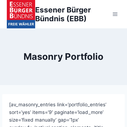
Zum
Essener Bürger
Inhalt
Bündnis (EBB)
springen
Masonry Portfolio
[av_masonry_entries link=’portfolio_entries’
sort=’yes’ items=’9′ paginate=’load_more’
size=’fixed manually’ gap=’1px’