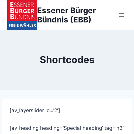
Zum
Essener Bürger
Inhalt
Bündnis (EBB)
springen
Shortcodes
[av_layerslider id=’2′]
[av_heading heading=’Special heading’ tag=’h3′