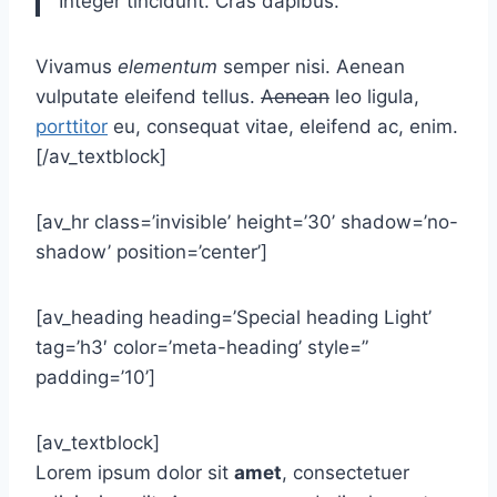
Integer tincidunt. Cras dapibus.
Vivamus
elementum
semper nisi. Aenean
vulputate eleifend tellus.
Aenean
leo ligula,
porttitor
eu, consequat vitae, eleifend ac, enim.
[/av_textblock]
[av_hr class=’invisible’ height=’30’ shadow=’no-
shadow’ position=’center’]
[av_heading heading=’Special heading Light’
tag=’h3′ color=’meta-heading’ style=”
padding=’10’]
[av_textblock]
Lorem ipsum dolor sit
amet
, consectetuer