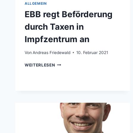
ALLGEMEIN
EBB regt Beförderung
durch Taxen in
Impfzentrum an
Von
Andreas Friedewald
10. Februar 2021
EBB
WEITERLESEN
REGT
BEFÖRDERUNG
DURCH
TAXEN
IN
IMPFZENTRUM
AN