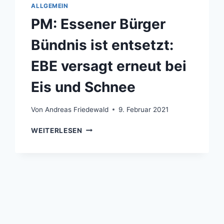
ALLGEMEIN
PM: Essener Bürger
Bündnis ist entsetzt:
EBE versagt erneut bei
Eis und Schnee
Von
Andreas Friedewald
9. Februar 2021
PM:
WEITERLESEN
ESSENER
BÜRGER
BÜNDNIS
IST
ENTSETZT:
EBE
VERSAGT
ERNEUT
BEI