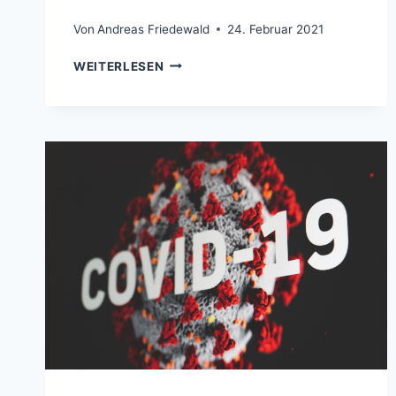
Von
Andreas Friedewald
24. Februar 2021
ESSENER
WEITERLESEN
BÜRGER
BÜNDNIS
BEZWEIFELT
RÜCKGANG
DER
STRAFTATEN
IM
ESSENER
NORDEN