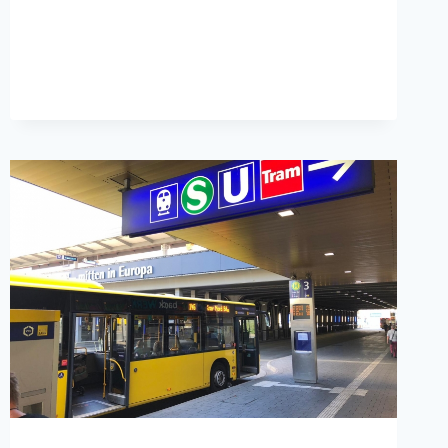
FOLKWANG-
KLIMASCHUTZ
IST
VORBILDLICH