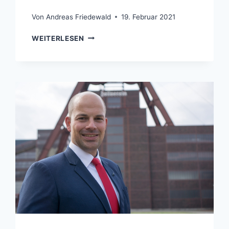
Von
Andreas Friedewald
19. Februar 2021
EBB:
WEITERLESEN
CDU
UND
GRÜNE
AGIEREN
ALS
BÜRGERSCHRECK
UND
PREISTREIBER
BEIM
WOHNEN