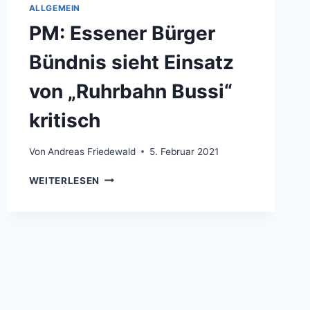
ALLGEMEIN
PM: Essener Bürger
Bündnis sieht Einsatz
von „Ruhrbahn Bussi“
kritisch
Von
Andreas Friedewald
5. Februar 2021
PM:
WEITERLESEN
ESSENER
BÜRGER
BÜNDNIS
SIEHT
EINSATZ
VON
„RUHRBAHN
BUSSI“
KRITISCH