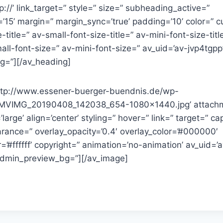
p://’ link_target=” style=” size=” subheading_active=”
’15’ margin=” margin_sync=’true’ padding=’10’ color=” 
title=” av-small-font-size-title=” av-mini-font-size-ti
all-font-size=” av-mini-font-size=” av_uid=’av-jvp4tgp
g=”][/av_heading]
ttp://www.essener-buerger-buendnis.de/wp-
/MVIMG_20190408_142038_654-1080×1440.jpg’ attachm
arge’ align=’center’ styling=” hover=” link=” target=” ca
rance=” overlay_opacity=’0.4′ overlay_color=’#000000′
r=’#ffffff’ copyright=” animation=’no-animation’ av_uid=’
admin_preview_bg=”][/av_image]