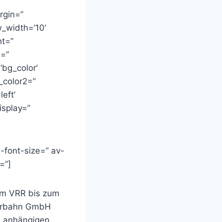
rgin=”
_width=’10’
ht=”
w=”
bg_color’
_color2=”
eft’
isplay=”
-font-size=” av-
=”]
em VRR bis zum
uhrbahn GmbH
m anhängigen