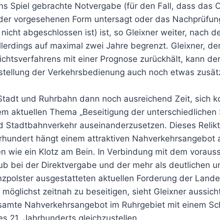
ns Spiel gebrachte Notvergabe (für den Fall, dass das 
 der vorgesehenen Form untersagt oder das Nachprüfu
icht abgeschlossen ist) ist, so Gleixner weiter, nach 
lerdings auf maximal zwei Jahre begrenzt. Gleixner, de
chtsverfahrens mit einer Prognose zurückhält, kann de
stellung der Verkehrsbedienung auch noch etwas zusätz
tadt und Ruhrbahn dann noch ausreichend Zeit, sich k
em aktuellen Thema „Beseitigung der unterschiedlichen 
 Stadtbahnverkehr auseinanderzusetzen. Dieses Relik
hundert hängt einem attraktiven Nahverkehrsangebot
n wie ein Klotz am Bein. In Verbindung mit dem vorauss
hub bei der Direktvergabe und der mehr als deutlichen 
anzpolster ausgestatteten aktuellen Forderung der Land
möglichst zeitnah zu beseitigen, sieht Gleixner aussich
amte Nahverkehrsangebot im Ruhrgebiet mit einem Sch
s 21. Jahrhunderts gleichzustellen.