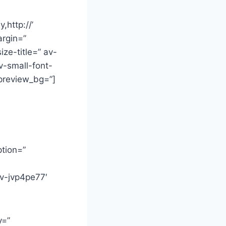
,http://’
argin=”
ze-title=” av-
v-small-font-
preview_bg=”]
ption=”
av-jvp4pe77′
y=”