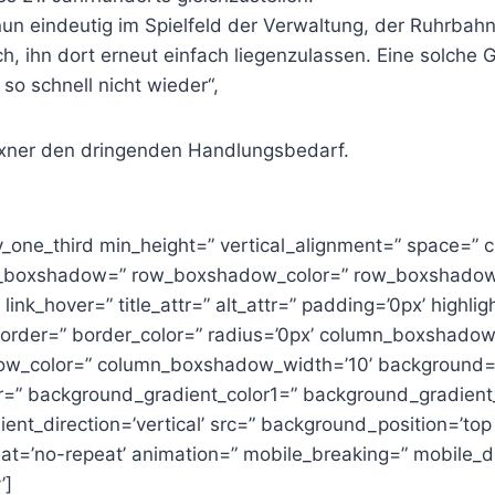
t nun eindeutig im Spielfeld der Verwaltung, der Ruhrbah
ch, ihn dort erneut einfach liegenzulassen. Eine solche 
o schnell nicht wieder“,
eixner den dringenden Handlungsbedarf.
av_one_third min_height=” vertical_alignment=” space=”
w_boxshadow=” row_boxshadow_color=” row_boxshadow
” link_hover=” title_attr=” alt_attr=” padding=’0px’ highlig
 border=” border_color=” radius=’0px’ column_boxshado
w_color=” column_boxshadow_width=’10’ background=’
=” background_gradient_color1=” background_gradient
nt_direction=’vertical’ src=” background_position=’top l
t=’no-repeat’ animation=” mobile_breaking=” mobile_d
’]