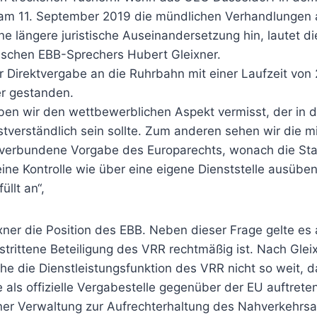
t am 11. September 2019 die mündlichen Verhandlungen 
ne längere juristische Auseinandersetzung hin, lautet d
tischen EBB-Sprechers Hubert Gleixner.
 Direktvergabe an die Ruhrbahn mit einer Laufzeit von 
er gestanden.
en wir den wettbewerblichen Aspekt vermisst, der in d
stverständlich sein sollte. Zum anderen sehen wir die mi
 verbundene Vorgabe des Europarechts, wonach die Sta
ine Kontrolle wie über eine eigene Dienststelle ausübe
üllt an“,
ixner die Position des EBB. Neben dieser Frage gelte e
strittene Beteiligung des VRR rechtmäßig ist. Nach Glei
he die Dienstleistungsfunktion des VRR nicht so weit, d
 als offizielle Vergabestelle gegenüber der EU auftrete
ner Verwaltung zur Aufrechterhaltung des Nahverkehrs