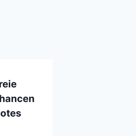
reie
Chancen
botes