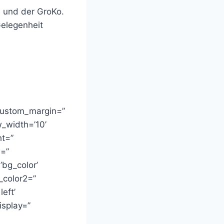
n und der GroKo.
Gelegenheit
 custom_margin=”
_width=’10’
ht=”
w=”
bg_color’
_color2=”
eft’
isplay=”