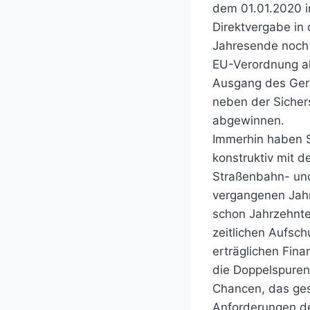
dem 01.01.2020 i
Direktvergabe in
Jahresende noch n
EU-Verordnung al
Ausgang des Geri
neben der Sicher
abgewinnen.
Immerhin haben S
konstruktiv mit d
Straßenbahn- und
vergangenen Jahr
schon Jahrzehnte
zeitlichen Aufsc
erträglichen Fin
die Doppelspuren 
Chancen, das ges
Anforderungen de