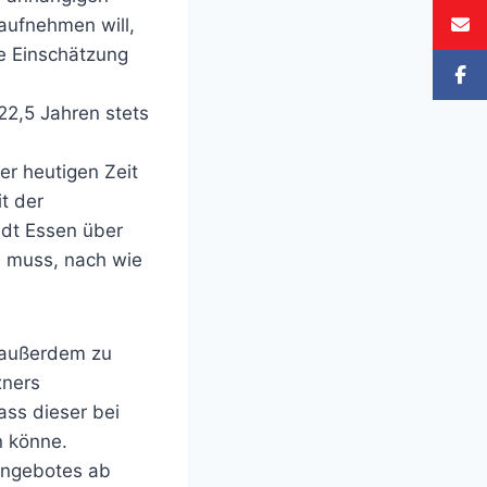
aufnehmen will,
ie Einschätzung
22,5 Jahren stets
er heutigen Zeit
t der
dt Essen über
n muss, nach wie
s außerdem zu
xners
ass dieser bei
n könne.
angebotes ab