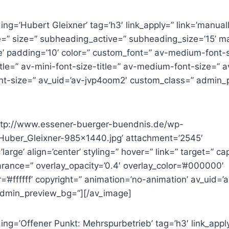
ng=’Hubert Gleixner’ tag=’h3′ link_apply=” link=’manually
le=” size=” subheading_active=” subheading_size=’15’ m
’ padding=’10’ color=” custom_font=” av-medium-font-si
itle=” av-mini-font-size-title=” av-medium-font-size=” a
ont-size=” av_uid=’av-jvp4oom2′ custom_class=” admin_
ttp://www.essener-buerger-buendnis.de/wp-
Huber_Gleixner-985×1440.jpg’ attachment=’2545′
arge’ align=’center’ styling=” hover=” link=” target=” ca
rance=” overlay_opacity=’0.4′ overlay_color=’#000000′
r=’#ffffff’ copyright=” animation=’no-animation’ av_uid=’
admin_preview_bg=”][/av_image]
ng=’Offener Punkt: Mehrspurbetrieb’ tag=’h3′ link_appl