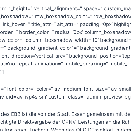
st min_height=” vertical_alignment=” space=” custom_ma
w_boxshadow=” row_boxshadow_color=” row_boxshadow
” link_hover=” title_attr=” alt_attr=” padding=’0px’ highlig
 border=” border_color=” radius=’0px’ column_boxshado
w_color=” column_boxshadow_width=’10’ background=’
=” background_gradient_color1=” background_gradient
nt_direction=’vertical’ src=” background_position=’top l
t=’no-repeat’ animation=” mobile_breaking=” mobile_d
’]
e=” font_color=” color=” av-medium-font-size=” av-small
 av_uid=’av-jvp4srsm’ custom_class=” admin_preview_bg
des EBB ist die von der Stadt Essen gemeinsam mit d
ichtigte Direktvergabe der ÖPNV-Leistungen an die R
 in trockenen Tüchern. Wenn das OLG Düsseldorf in de