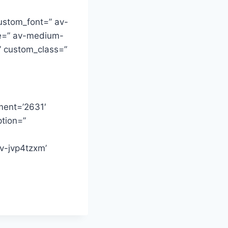
custom_font=” av-
tle=” av-medium-
p’ custom_class=”
ent=’2631′
ption=”
av-jvp4tzxm’