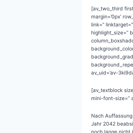
[av_two_third fir
margin=’0px’ ro
link=” linktarget=
highlight_size=”
column_boxshado
background_color
background_gradie
background_repea
av_uid=’av-3ki9da
[av_textblock siz
mini-font-size=”
Nach Auffassung 
Jahr 2042 beabs
noch lange nicht