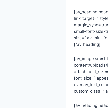
[av_heading headi
link_target=” sty
margin_sync=’true
small-font-size-t
size=” av-mini-f
[/av_heading]
[av_image src=’h
content/uploads/
attachment_size=’l
font_size=” appea
overlay_text_colo
custom_class=” 
[av_heading headi