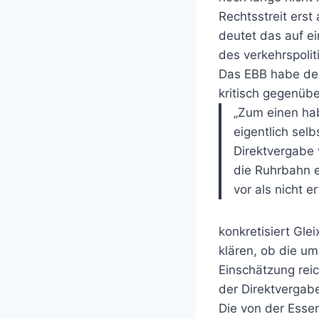
Rechtsstreit ers
deutet das auf ei
des verkehrspoli
Das EBB habe der
kritisch gegenüb
„Zum einen hab
eigentlich selb
Direktvergabe
die Ruhrbahn e
vor als nicht erf
konkretisiert Gle
klären, ob die um
Einschätzung reic
der Direktvergabe
Die von der Esse