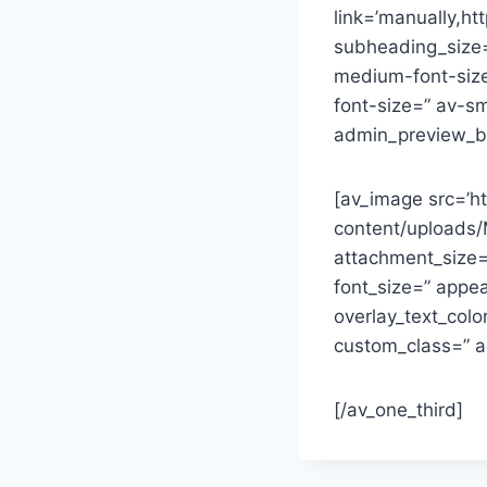
link=’manually,htt
subheading_size=
medium-font-size-
font-size=” av-sm
admin_preview_b
[av_image src=’h
content/uploads
attachment_size=’l
font_size=” appea
overlay_text_colo
custom_class=” 
[/av_one_third]