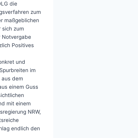
OLG die
ngsverfahren zum
der maßgeblichen
r sich zum
r Notvergabe
lich Positives
onkret und
Spurbreiten im
t aus dem
 aus einem Guss
ichtlichen
und mit einem
esregierung NRW,
tsreiche
lag endlich den