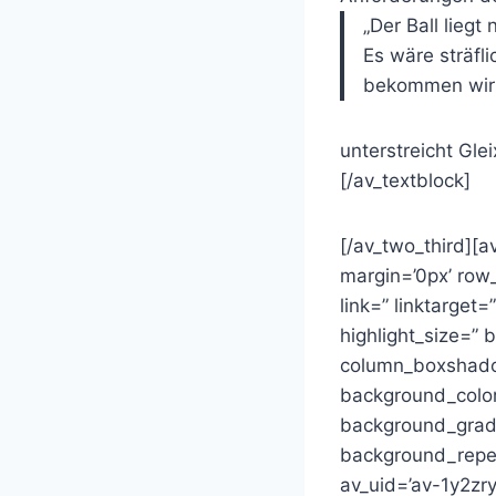
„Der Ball lieg
Es wäre sträfli
bekommen wir s
unterstreicht Gl
[/av_textblock]
[/av_two_third][
margin=’0px’ ro
link=” linktarget=
highlight_size=”
column_boxshado
background_color
background_gradie
background_repea
av_uid=’av-1y2zry