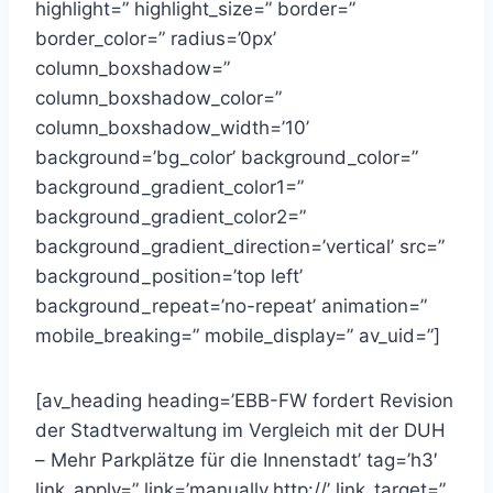
highlight=” highlight_size=” border=”
border_color=” radius=’0px’
column_boxshadow=”
column_boxshadow_color=”
column_boxshadow_width=’10’
background=’bg_color’ background_color=”
background_gradient_color1=”
background_gradient_color2=”
background_gradient_direction=’vertical’ src=”
background_position=’top left’
background_repeat=’no-repeat’ animation=”
mobile_breaking=” mobile_display=” av_uid=”]
[av_heading heading=’EBB-FW fordert Revision
der Stadtverwaltung im Vergleich mit der DUH
– Mehr Parkplätze für die Innenstadt’ tag=’h3′
link_apply=” link=’manually,http://’ link_target=”