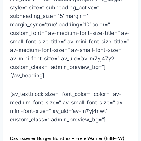
style=” size=” subheading_active=”
subheading_size=’15’ margin=”
margin_sync=’true’ padding=’10’ color=”
custom_font=” av-medium-font-size-title=” av-
small-font-size-title=” av-mini-font-size-title=”
av-medium-font-size=” av-small-font-size=”
av-mini-font-size=” av_uid=’av-m7yj47y2′
custom_class=” admin_preview_bg=”]
[/av_heading]
[av_textblock size=” font_color=” color=” av-
medium-font-size=” av-small-font-size=” av-
mini-font-size=” av_uid=’av-m7yj4nwt’
custom_class=” admin_preview_bg=”]
Das Essener Bürger Bündnis – Freie Wähler (EBB-FW)