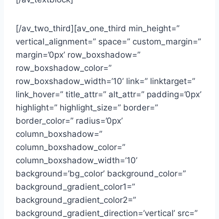
[/av_two_third][av_one_third min_height=”
vertical_alignment=” space=” custom_margin=”
margin=’0px’ row_boxshadow=”
row_boxshadow_color=”
row_boxshadow_width=’10’ link=” linktarget=”
link_hover=” title_attr=” alt_attr=” padding=’0px’
highlight=” highlight_size=” border=”
border_color=” radius=’0px’
column_boxshadow=”
column_boxshadow_color=”
column_boxshadow_width=’10’
background=’bg_color’ background_color=”
background_gradient_color1=”
background_gradient_color2=”
background_gradient_direction=’vertical’ src=”