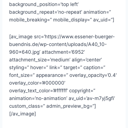
background_position=’top left’
background_repeat=’no-repeat’ animation=”
mobile_breaking=” mobile_display=” av_uid=”]
[av_image src=’https://www.essener-buerger-
buendnis.de/wp-content/uploads/A40_10-
960×640.jpg’ attachment=’6952′
attachment_size=’medium’ align=’center’
styling=” hover=” link=” target=” caption=”
font_size=” appearance=” overlay_opacity=’0.4′
overlay_color=’#000000′
overlay_text_color=’#ffffff’ copyright=”
animation=’no-animation’ av_uid=’av-m7yj5gfi’
custom_class=” admin_preview_bg=”]
[/av_image]