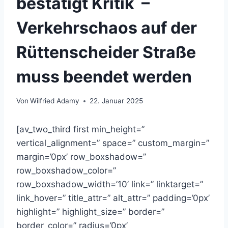
bestätigt Kritik –
Verkehrschaos auf der
Rüttenscheider Straße
muss beendet werden
Von
Wilfried Adamy
22. Januar 2025
[av_two_third first min_height=”
vertical_alignment=” space=” custom_margin=”
margin=’0px’ row_boxshadow=”
row_boxshadow_color=”
row_boxshadow_width=’10’ link=” linktarget=”
link_hover=” title_attr=” alt_attr=” padding=’0px’
highlight=” highlight_size=” border=”
border_color=” radius=’0px’