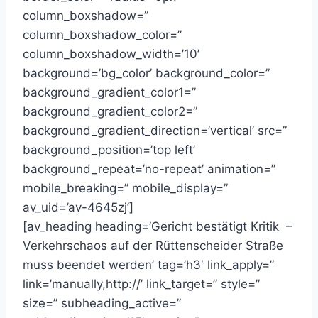
column_boxshadow=”
column_boxshadow_color=”
column_boxshadow_width=’10’
background=’bg_color’ background_color=”
background_gradient_color1=”
background_gradient_color2=”
background_gradient_direction=’vertical’ src=”
background_position=’top left’
background_repeat=’no-repeat’ animation=”
mobile_breaking=” mobile_display=”
av_uid=’av-4645zj’]
[av_heading heading=’Gericht bestätigt Kritik –
Verkehrschaos auf der Rüttenscheider Straße
muss beendet werden’ tag=’h3′ link_apply=”
link=’manually,http://’ link_target=” style=”
size=” subheading_active=”