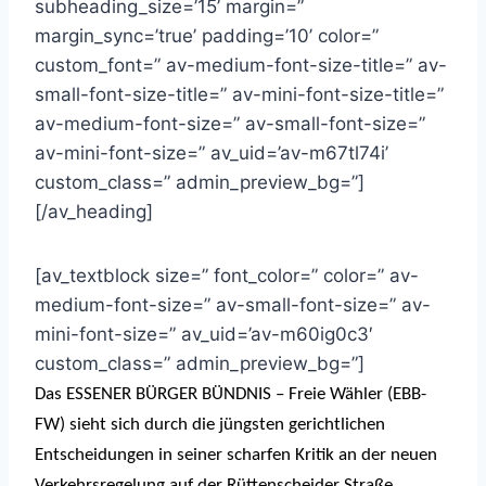
subheading_size=’15’ margin=”
margin_sync=’true’ padding=’10’ color=”
custom_font=” av-medium-font-size-title=” av-
small-font-size-title=” av-mini-font-size-title=”
av-medium-font-size=” av-small-font-size=”
av-mini-font-size=” av_uid=’av-m67tl74i’
custom_class=” admin_preview_bg=”]
[/av_heading]
[av_textblock size=” font_color=” color=” av-
medium-font-size=” av-small-font-size=” av-
mini-font-size=” av_uid=’av-m60ig0c3′
custom_class=” admin_preview_bg=”]
Das ESSENER BÜRGER BÜNDNIS – Freie Wähler (EBB-
FW) sieht sich durch die jüngsten gerichtlichen
Entscheidungen in seiner scharfen Kritik an der neuen
Verkehrsregelung auf der Rüttenscheider Straße