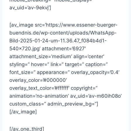
av_uid=’av-9ekvj’]
[av_image src=’https://www.essener-buerger-
buendnis.de/wp-content/uploads/WhatsApp-
Bild-2025-01-24-um-11.36.47_f084b4d1-
540×720.jpg’ attachment=’6927′
attachment_size=’medium’ align=’center’
styling=” hover=” link=” target=” caption=”
font_size=” appearance=” overlay_opacity=’0.4′
overlay_color=’#000000′
overlay_text_color=’#ffffff’ copyright=”
animation=’no-animation’ av_uid=’av-m60ih08o’
custom_class=” admin_preview_bg=”]
[/av_image]
[/av_one_third]