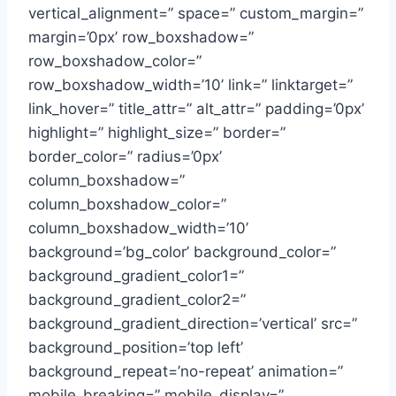
vertical_alignment=” space=” custom_margin=”
margin=’0px’ row_boxshadow=”
row_boxshadow_color=”
row_boxshadow_width=’10’ link=” linktarget=”
link_hover=” title_attr=” alt_attr=” padding=’0px’
highlight=” highlight_size=” border=”
border_color=” radius=’0px’
column_boxshadow=”
column_boxshadow_color=”
column_boxshadow_width=’10’
background=’bg_color’ background_color=”
background_gradient_color1=”
background_gradient_color2=”
background_gradient_direction=’vertical’ src=”
background_position=’top left’
background_repeat=’no-repeat’ animation=”
mobile_breaking=” mobile_display=”