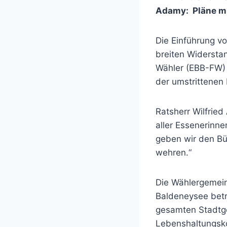
Adamy: Pläne m
Die Einführung vo
breiten Widerst
Wähler (EBB-FW) 
der umstrittenen
Ratsherr Wilfried
aller Essenerinn
geben wir den Bü
wehren.“
Die Wählergemein
Baldeneysee betr
gesamten Stadtge
Lebenshaltungskos