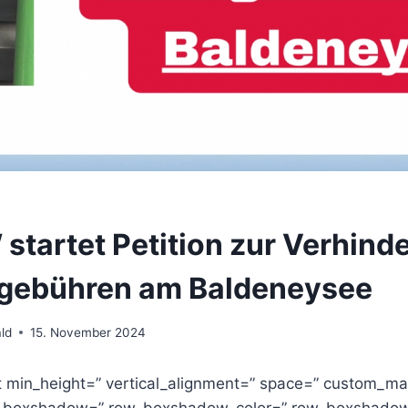
 startet Petition zur Verhind
kgebühren am Baldeneysee
ld
15. November 2024
st min_height=” vertical_alignment=” space=” custom_ma
w_boxshadow=” row_boxshadow_color=” row_boxshadow