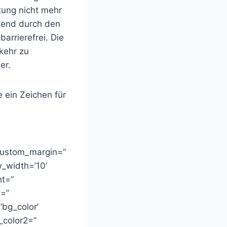
tung nicht mehr
hend durch den
arrierefrei. Die
kehr zu
er.
 ein Zeichen für
 custom_margin=”
_width=’10’
ht=”
w=”
bg_color’
_color2=”