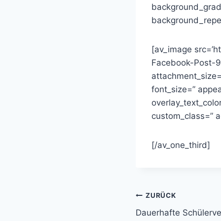
background_gradie
background_repea
[av_image src=’
Facebook-Post-9
attachment_size=’
font_size=” appea
overlay_text_colo
custom_class=” 
[/av_one_third]
Beitragsnavi
ZURÜCK
Dauerhafte Schülerve