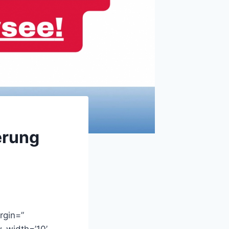
erung
rgin=”
_width=’10’