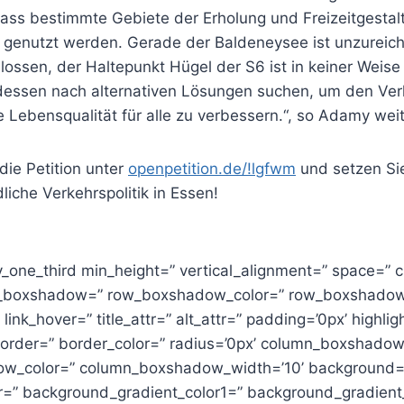
dass bestimmte Gebiete der Erholung und Freizeitgestal
n genutzt werden. Gerade der Baldeneysee ist unzureic
ossen, der Haltepunkt Hügel der S6 ist in keiner Weise b
ttdessen nach alternativen Lösungen suchen, um den Ver
e Lebensqualität für alle zu verbessern.“, so Adamy weit
die Petition unter
openpetition.de/!lgfwm
und setzen Sie
liche Verkehrspolitik in Essen!
av_one_third min_height=” vertical_alignment=” space=”
w_boxshadow=” row_boxshadow_color=” row_boxshadow
” link_hover=” title_attr=” alt_attr=” padding=’0px’ highlig
 border=” border_color=” radius=’0px’ column_boxshado
w_color=” column_boxshadow_width=’10’ background=’
=” background_gradient_color1=” background_gradient