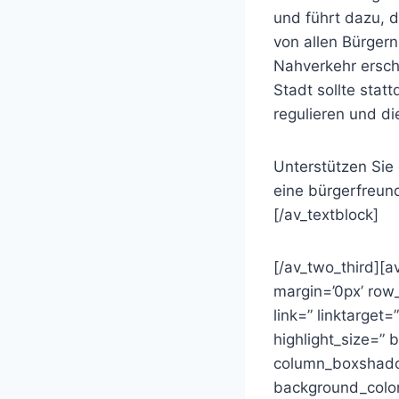
und führt dazu, 
von allen Bürger
Nahverkehr erschl
Stadt sollte sta
regulieren und di
Unterstützen Sie 
eine bürgerfreund
[/av_textblock]
[/av_two_third][
margin=’0px’ ro
link=” linktarget=
highlight_size=”
column_boxshado
background_color