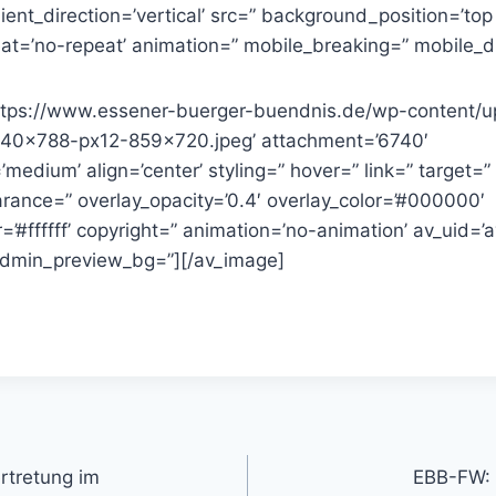
nt_direction=’vertical’ src=” background_position=’top l
t=’no-repeat’ animation=” mobile_breaking=” mobile_di
https://www.essener-buerger-buendnis.de/wp-content/
40×788-px12-859×720.jpeg’ attachment=’6740′
medium’ align=’center’ styling=” hover=” link=” target=”
rance=” overlay_opacity=’0.4′ overlay_color=’#000000′
r=’#ffffff’ copyright=” animation=’no-animation’ av_uid=’
admin_preview_bg=”][/av_image]
gation
rtretung im
EBB-FW: 