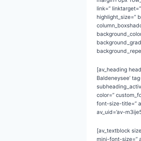
link=” linktarget=
highlight_size=”
column_boxshado
background_color
background_gradie
background_repea
[av_heading head
Baldeneysee’ tag=’
subheading_activ
color=” custom_fo
font-size-title=”
av_uid=’av-m3ije
[av_textblock siz
mini-font-size=”