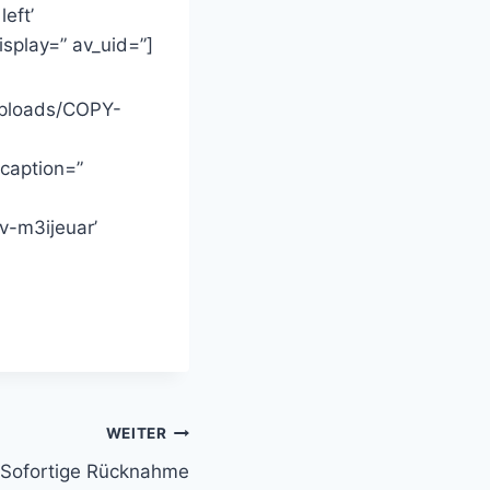
eft’
splay=” av_uid=”]
uploads/COPY-
 caption=”
av-m3ijeuar’
WEITER
Sofortige Rücknahme