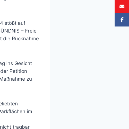
4 stößt auf
BÜNDNIS – Freie
mit die Rücknahme
ag ins Gesicht
er Petition
e Maßnahme zu
eliebten
Parkflächen im
nicht tragbar