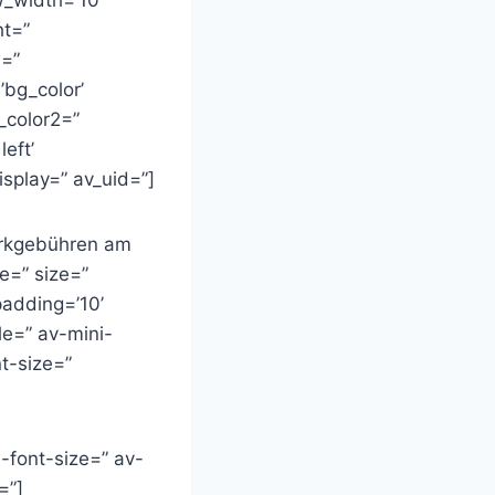
ht=”
w=”
bg_color’
_color2=”
eft’
splay=” av_uid=”]
arkgebühren am
le=” size=”
padding=’10’
le=” av-mini-
t-size=”
-font-size=” av-
=”]