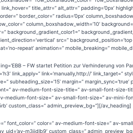
” link_hover=” title_attr=” alt_attr=” padding=’0px’ highlig
 border=” border_color=” radius=’0px’ column_boxshado
w_color=” column_boxshadow_width=’10’ background=’
=” background_gradient_color1=” background_gradient
nt_direction=’vertical’ src=” background_position=’top l
t=’no-repeat’ animation=” mobile_breaking=” mobile_di
ing=’EBB – FW startet Petition zur Verhinderung von P
h3′ link_apply=” link=’manually,http://’ link_target=” sty
e=” subheading_size=’15’ margin=” margin_sync=’true’ 
nt=” av-medium-font-size-title=” av-small-font-size-tit
 av-medium-font-size=” av-small-font-size=” av-mini-fon
5rb’ custom_class=” admin_preview_bg=”][/av_heading]
e=” font_color=” color=” av-medium-font-size=” av-small
 av_uid=’av-m3ijdlb9′ custom_class=” admin_preview_bg