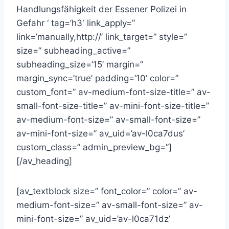
Handlungsfähigkeit der Essener Polizei in
Gefahr ‘ tag=’h3′ link_apply=”
link=’manually,http://’ link_target=” style=”
size=” subheading_active=”
subheading_size=’15’ margin=”
margin_sync=’true’ padding=’10’ color=”
custom_font=” av-medium-font-size-title=” av-
small-font-size-title=” av-mini-font-size-title=”
av-medium-font-size=” av-small-font-size=”
av-mini-font-size=” av_uid=’av-l0ca7dus’
custom_class=” admin_preview_bg=”]
[/av_heading]
[av_textblock size=” font_color=” color=” av-
medium-font-size=” av-small-font-size=” av-
mini-font-size=” av_uid=’av-l0ca71dz’