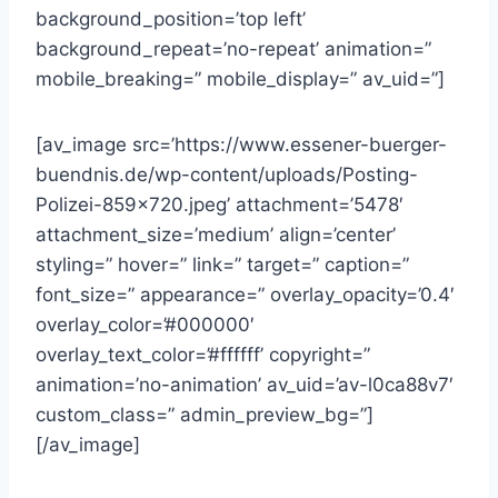
background_position=’top left’
background_repeat=’no-repeat’ animation=”
mobile_breaking=” mobile_display=” av_uid=”]
[av_image src=’https://www.essener-buerger-
buendnis.de/wp-content/uploads/Posting-
Polizei-859×720.jpeg’ attachment=’5478′
attachment_size=’medium’ align=’center’
styling=” hover=” link=” target=” caption=”
font_size=” appearance=” overlay_opacity=’0.4′
overlay_color=’#000000′
overlay_text_color=’#ffffff’ copyright=”
animation=’no-animation’ av_uid=’av-l0ca88v7′
custom_class=” admin_preview_bg=”]
[/av_image]