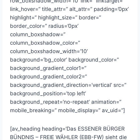
row_boxshadow_width=’10’ link=” linktarget=”
link_hover=” title_attr=” alt_attr=” padding=’0px’
highlight=” highlight_size=” border=”
border_color=” radius=’0px’
column_boxshadow=”
column_boxshadow_color=”
column_boxshadow_width=’10’
background=’bg_color’ background_color=”
background_gradient_color1=”
background_gradient_color2=”
background_gradient_direction=’vertical’ src=”
background_position=’top left’
background_repeat=’no-repeat’ animation=”
mobile_breaking=” mobile_display=” av_uid=”]
[av_heading heading=’Das ESSENER BÜRGER
BÜNDNIS – FREIE WÄHLER (EBB-FW) sieht die