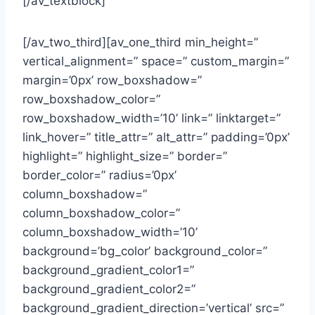
[/av_textblock]
[/av_two_third][av_one_third min_height=”
vertical_alignment=” space=” custom_margin=”
margin=’0px’ row_boxshadow=”
row_boxshadow_color=”
row_boxshadow_width=’10’ link=” linktarget=”
link_hover=” title_attr=” alt_attr=” padding=’0px’
highlight=” highlight_size=” border=”
border_color=” radius=’0px’
column_boxshadow=”
column_boxshadow_color=”
column_boxshadow_width=’10’
background=’bg_color’ background_color=”
background_gradient_color1=”
background_gradient_color2=”
background_gradient_direction=’vertical’ src=”