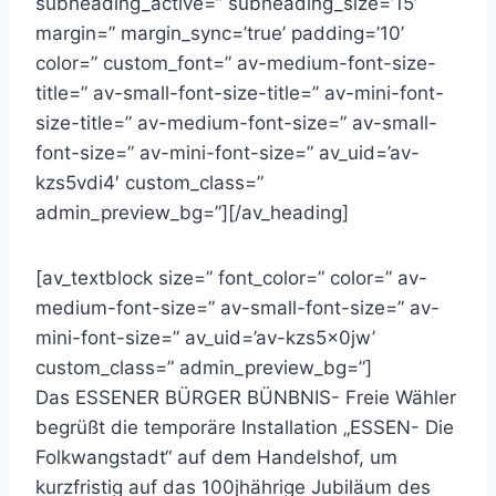
subheading_active=” subheading_size=’15’
margin=” margin_sync=’true’ padding=’10’
color=” custom_font=” av-medium-font-size-
title=” av-small-font-size-title=” av-mini-font-
size-title=” av-medium-font-size=” av-small-
font-size=” av-mini-font-size=” av_uid=’av-
kzs5vdi4′ custom_class=”
admin_preview_bg=”][/av_heading]
[av_textblock size=” font_color=” color=” av-
medium-font-size=” av-small-font-size=” av-
mini-font-size=” av_uid=’av-kzs5x0jw’
custom_class=” admin_preview_bg=”]
Das ESSENER BÜRGER BÜNBNIS- Freie Wähler
begrüßt die temporäre Installation „ESSEN- Die
Folkwangstadt“ auf dem Handelshof, um
kurzfristig auf das 100jhährige Jubiläum des