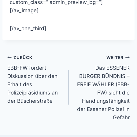
custom_class=” admin_preview_bg=”]
[/av_image]
[/av_one_third]
Beitragsnavigation
ZURÜCK
WEITER
EBB-FW fordert
Das ESSENER
Diskussion über den
BÜRGER BÜNDNIS –
Erhalt des
FREIE WÄHLER (EBB-
Polizeipräsidiums an
FW) sieht die
der Büscherstraße
Handlungsfähigkeit
der Essener Polizei in
Gefahr