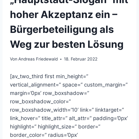
hoher Akzeptanz ein –
Bürgerbeteiligung als
Weg zur besten Lösung
Von
Andreas Friedewald
18. Februar 2022
[av_two_third first min_height=”
vertical_alignment=” space=” custom_margin=”
margin=’0px’ row_boxshadow=”
row_boxshadow_color=”
row_boxshadow_width=’10’ link=” linktarget=”
link_hover=” title_attr=” alt_attr=” padding=’0px’
highlight=” highlight_size=” border=”
border_color=” radius=’0px’