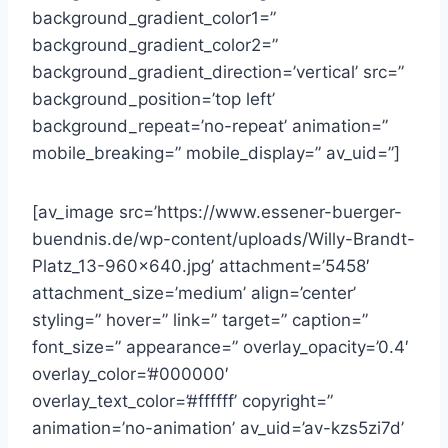
background_gradient_color1=”
background_gradient_color2=”
background_gradient_direction=’vertical’ src=”
background_position=’top left’
background_repeat=’no-repeat’ animation=”
mobile_breaking=” mobile_display=” av_uid=”]
[av_image src=’https://www.essener-buerger-
buendnis.de/wp-content/uploads/Willy-Brandt-
Platz_13-960×640.jpg’ attachment=’5458′
attachment_size=’medium’ align=’center’
styling=” hover=” link=” target=” caption=”
font_size=” appearance=” overlay_opacity=’0.4′
overlay_color=’#000000′
overlay_text_color=’#ffffff’ copyright=”
animation=’no-animation’ av_uid=’av-kzs5zi7d’