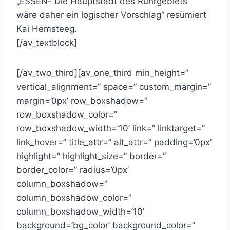
„ESSEN- Die Hauptstadt des Ruhrgebiets“
wäre daher ein logischer Vorschlag“ resümiert
Kai Hemsteeg.
[/av_textblock]
[/av_two_third][av_one_third min_height=”
vertical_alignment=” space=” custom_margin=”
margin=’0px’ row_boxshadow=”
row_boxshadow_color=”
row_boxshadow_width=’10’ link=” linktarget=”
link_hover=” title_attr=” alt_attr=” padding=’0px’
highlight=” highlight_size=” border=”
border_color=” radius=’0px’
column_boxshadow=”
column_boxshadow_color=”
column_boxshadow_width=’10’
background=’bg_color’ background_color=”