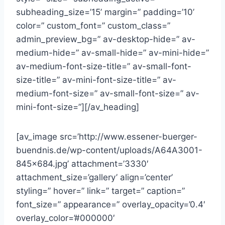
subheading_size=’15’ margin=” padding=’10’
color=” custom_font=” custom_class=”
admin_preview_bg=” av-desktop-hide=” av-
medium-hide=” av-small-hide=” av-mini-hide=”
av-medium-font-size-title=” av-small-font-
size-title=” av-mini-font-size-title=” av-
medium-font-size=” av-small-font-size=” av-
mini-font-size=”][/av_heading]
[av_image src=’http://www.essener-buerger-
buendnis.de/wp-content/uploads/A64A3001-
845×684.jpg’ attachment=’3330′
attachment_size=’gallery’ align=’center’
styling=” hover=” link=” target=” caption=”
font_size=” appearance=” overlay_opacity=’0.4′
overlay_color=’#000000′