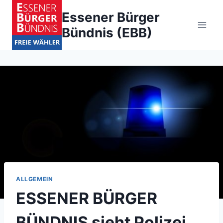
Zum
Essener Bürger
Inhalt
Bündnis (EBB)
springen
ALLGEMEIN
ESSENER BÜRGER
BÜNDNIS sieht Polizei