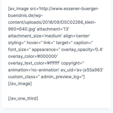
[av_image src=’http://www.essener-buerger-
buendnis.de/wp-
content/uploads/2018/09/DSC02266_klein-
960×640.jpg’ attachment=’13’
attachment_size=’medium’ align=’center’
styling=” hover=” link=” target=” caption=”
font_size=” appearance=” overlay_opacity=’0.4′
overlay_color=’#000000′
overlay_text_color=’#ffffff’ copyright=”
animation=’no-animation’ av_uid=’av-jx55a983′
custom_class=” admin_preview_bg=”]
[/av_image]
[/av_one_third]