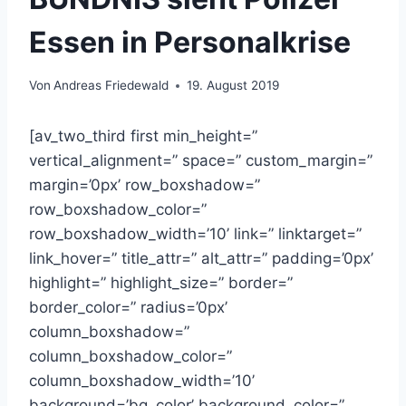
Essen in Personalkrise
Von
Andreas Friedewald
19. August 2019
[av_two_third first min_height=”
vertical_alignment=” space=” custom_margin=”
margin=’0px’ row_boxshadow=”
row_boxshadow_color=”
row_boxshadow_width=’10’ link=” linktarget=”
link_hover=” title_attr=” alt_attr=” padding=’0px’
highlight=” highlight_size=” border=”
border_color=” radius=’0px’
column_boxshadow=”
column_boxshadow_color=”
column_boxshadow_width=’10’
background=’bg_color’ background_color=”