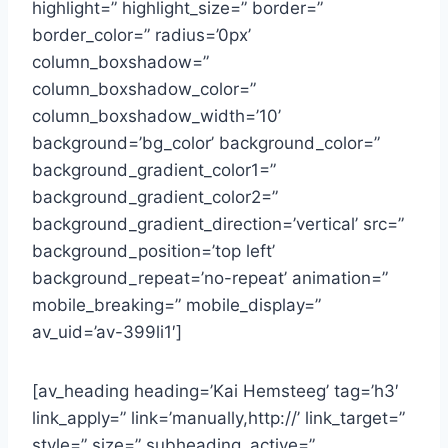
highlight=” highlight_size=” border=”
border_color=” radius=’0px’
column_boxshadow=”
column_boxshadow_color=”
column_boxshadow_width=’10’
background=’bg_color’ background_color=”
background_gradient_color1=”
background_gradient_color2=”
background_gradient_direction=’vertical’ src=”
background_position=’top left’
background_repeat=’no-repeat’ animation=”
mobile_breaking=” mobile_display=”
av_uid=’av-399li1′]
[av_heading heading=’Kai Hemsteeg’ tag=’h3′
link_apply=” link=’manually,http://’ link_target=”
style=” size=” subheading_active=”