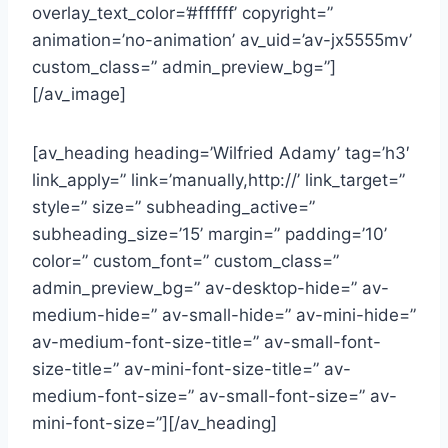
overlay_text_color=’#ffffff’ copyright=”
animation=’no-animation’ av_uid=’av-jx5555mv’
custom_class=” admin_preview_bg=”]
[/av_image]
[av_heading heading=’Wilfried Adamy’ tag=’h3′
link_apply=” link=’manually,http://’ link_target=”
style=” size=” subheading_active=”
subheading_size=’15’ margin=” padding=’10’
color=” custom_font=” custom_class=”
admin_preview_bg=” av-desktop-hide=” av-
medium-hide=” av-small-hide=” av-mini-hide=”
av-medium-font-size-title=” av-small-font-
size-title=” av-mini-font-size-title=” av-
medium-font-size=” av-small-font-size=” av-
mini-font-size=”][/av_heading]