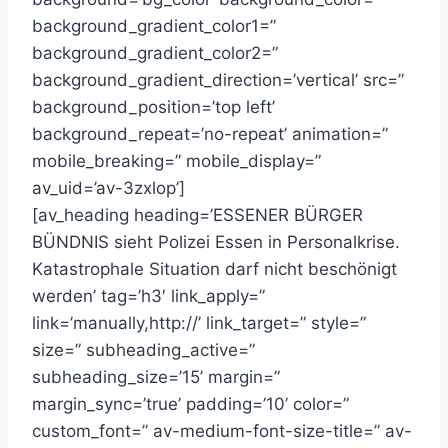
background_gradient_color1=”
background_gradient_color2=”
background_gradient_direction=’vertical’ src=”
background_position=’top left’
background_repeat=’no-repeat’ animation=”
mobile_breaking=” mobile_display=”
av_uid=’av-3zxlop’]
[av_heading heading=’ESSENER BÜRGER
BÜNDNIS sieht Polizei Essen in Personalkrise.
Katastrophale Situation darf nicht beschönigt
werden’ tag=’h3′ link_apply=”
link=’manually,http://’ link_target=” style=”
size=” subheading_active=”
subheading_size=’15’ margin=”
margin_sync=’true’ padding=’10’ color=”
custom_font=” av-medium-font-size-title=” av-