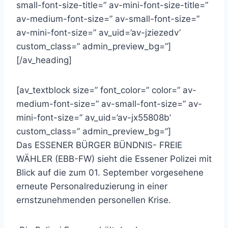
small-font-size-title=” av-mini-font-size-title=”
av-medium-font-size=” av-small-font-size=”
av-mini-font-size=” av_uid=’av-jziezedv’
custom_class=” admin_preview_bg=”]
[/av_heading]
[av_textblock size=” font_color=” color=” av-
medium-font-size=” av-small-font-size=” av-
mini-font-size=” av_uid=’av-jx55808b’
custom_class=” admin_preview_bg=”]
Das ESSENER BÜRGER BÜNDNIS- FREIE
WÄHLER (EBB-FW) sieht die Essener Polizei mit
Blick auf die zum 01. September vorgesehene
erneute Personalreduzierung in einer
ernstzunehmenden personellen Krise.