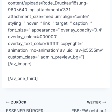
content/uploads/Rode_Druckauflösung-
960×640.jpg’ attachment=’331′
attachment_size=’medium’ align=’center’
styling=” hover=” link=” target=” caption=”
font_size=” appearance=” overlay_opacity=’0.4′
overlay_color=’#000000′
overlay_text_color=’#ffffff’ copyright=”
animation=’no-animation’ av_uid=’av-jx5555mv’
custom_class=” admin_preview_bg=”]
[/av_image]
[/av_one_third]
Beitragsnavigation
ZURÜCK
WEITER
ESSENER BÜRGER
EBB-FW geht auf