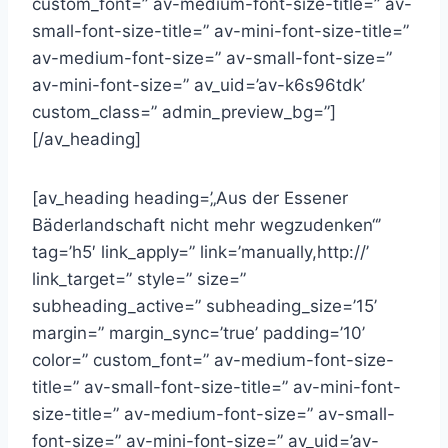
custom_font=” av-medium-font-size-title=” av-
small-font-size-title=” av-mini-font-size-title=”
av-medium-font-size=” av-small-font-size=”
av-mini-font-size=” av_uid=’av-k6s96tdk’
custom_class=” admin_preview_bg=”]
[/av_heading]
[av_heading heading=’„Aus der Essener
Bäderlandschaft nicht mehr wegzudenken“’
tag=’h5′ link_apply=” link=’manually,http://’
link_target=” style=” size=”
subheading_active=” subheading_size=’15’
margin=” margin_sync=’true’ padding=’10’
color=” custom_font=” av-medium-font-size-
title=” av-small-font-size-title=” av-mini-font-
size-title=” av-medium-font-size=” av-small-
font-size=” av-mini-font-size=” av_uid=’av-