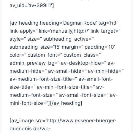
av_uid=’av-399li1′]
[av_heading heading=’Dagmar Rode’ tag=’h3′
link_apply=” link=’manually,http://’ link_target=”
style=” size=” subheading_active=”
subheading_size=’15’ margin=” padding=’10’
color=” custom_font=” custom_class=”
admin_preview_bg=” av-desktop-hide=” av-
medium-hide=” av-small-hide=” av-mini-hide=”
av-medium-font-size-title=” av-small-font-
size-title=” av-mini-font-size-title=” av-
medium-font-size=” av-small-font-size=” av-
mini-font-size=”][/av_heading]
[av_image src=’http://www.essener-buerger-
buendnis.de/wp-