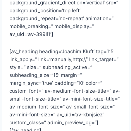
background_gradient_direction=’vertical’ src=”
background_position=’top left’
background_repeat=’no-repeat’ animation=”
mobile_breaking=” mobile_display=”
av_uid=’av-399li1′]
[av_heading heading=’Joachim Kluft’ tag=’h5′
link_apply=” link=’manually,http://’ link_target=”
style=” size=” subheading_active=”
subheading_size=’15’ margin=”
margin_sync=’true’ padding=’10’ color=”
custom_font=” av-medium-font-size-title=” av-
small-font-size-title=” av-mini-font-size-title=”
av-medium-font-size=” av-small-font-size=”
av-mini-font-size=” av_uid=’av-kbnjsiez’
custom_class=” admin_preview_bg=”]
[/av_heading]