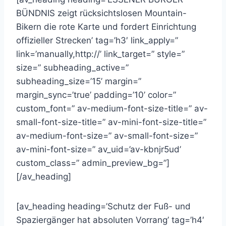
BÜNDNIS zeigt rücksichtslosen Mountain-
Bikern die rote Karte und fordert Einrichtung
offizieller Strecken’ tag=’h3′ link_apply=”
link=’manually,http://’ link_target=” style=”
size=” subheading_active=”
subheading_size=’15’ margin=”
margin_sync=’true’ padding=’10’ color=”
custom_font=” av-medium-font-size-title=” av-
small-font-size-title=” av-mini-font-size-title=”
av-medium-font-size=” av-small-font-size=”
av-mini-font-size=” av_uid=’av-kbnjr5ud’
custom_class=” admin_preview_bg=”]
[/av_heading]
[av_heading heading=’Schutz der Fuß- und
Spaziergänger hat absoluten Vorrang’ tag=’h4′