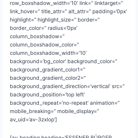
row_boxshadow_width=’10’ link=” linktarget=”
link_hover=” title_attr=” alt_attr=” padding=’0px’
highlight=” highlight_size=” border=”
border_color=” radius=’0px’
column_boxshadow=”
column_boxshadow_color=”
column_boxshadow_width=’10’
background=’bg_color’ background_color=”
background_gradient_color1=”
background_gradient_color2=”
background_gradient_direction=’vertical’ src=”
background_position=’top left’
background_repeat=’no-repeat’ animation=”
mobile_breaking=” mobile_display=”
av_uid=’av-3zxlop’]
[av_heading heading=’ESSENER BÜRGER