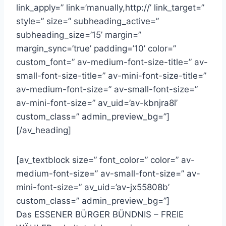
link_apply=” link=’manually,http://’ link_target=”
style=” size=” subheading_active=”
subheading_size=’15’ margin=”
margin_sync=’true’ padding=’10’ color=”
custom_font=” av-medium-font-size-title=” av-
small-font-size-title=” av-mini-font-size-title=”
av-medium-font-size=” av-small-font-size=”
av-mini-font-size=” av_uid=’av-kbnjra8l’
custom_class=” admin_preview_bg=”]
[/av_heading]
[av_textblock size=” font_color=” color=” av-
medium-font-size=” av-small-font-size=” av-
mini-font-size=” av_uid=’av-jx55808b’
custom_class=” admin_preview_bg=”]
Das ESSENER BÜRGER BÜNDNIS – FREIE