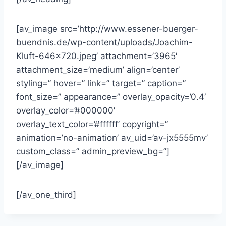
[av_image src=’http://www.essener-buerger-
buendnis.de/wp-content/uploads/Joachim-
Kluft-646×720.jpeg’ attachment=’3965′
attachment_size=’medium’ align=’center’
styling=” hover=” link=” target=” caption=”
font_size=” appearance=” overlay_opacity=’0.4′
overlay_color=’#000000′
overlay_text_color=’#ffffff’ copyright=”
animation=’no-animation’ av_uid=’av-jx5555mv’
custom_class=” admin_preview_bg=”]
[/av_image]
[/av_one_third]