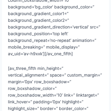
column_boxshadow_width=’10’
background=’bg_color’ background_color=”
background_gradient_color1=”
background_gradient_color2=”
background_gradient_direction=’vertical’ src=”
background_position=’top left’
background_repeat=’no-repeat’ animation=”
mobile_breaking=” mobile_display=”
av_uid=’av-h9xxk’][/av_one_fifth]
[av_three_fifth min_height=”
vertical_alignment=” space=” custom_margin=”
margin=’0px’ row_boxshadow=”
row_boxshadow_color=”
row_boxshadow_width=’10’ link=” linktarget=”
link_hover=” padding=’0px’ highlight=”
highlight_size=” border=” border_color=”