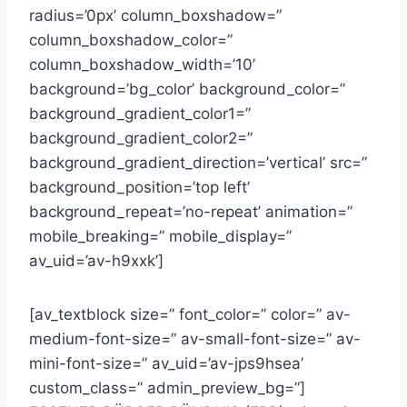
radius=’0px’ column_boxshadow=”
column_boxshadow_color=”
column_boxshadow_width=’10’
background=’bg_color’ background_color=”
background_gradient_color1=”
background_gradient_color2=”
background_gradient_direction=’vertical’ src=”
background_position=’top left’
background_repeat=’no-repeat’ animation=”
mobile_breaking=” mobile_display=”
av_uid=’av-h9xxk’]
[av_textblock size=” font_color=” color=” av-
medium-font-size=” av-small-font-size=” av-
mini-font-size=” av_uid=’av-jps9hsea’
custom_class=” admin_preview_bg=”]