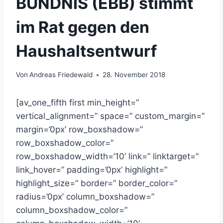
BÜNDNIS (EBB) stimmt
im Rat gegen den
Haushaltsentwurf
Von
Andreas Friedewald
28. November 2018
[av_one_fifth first min_height=”
vertical_alignment=” space=” custom_margin=”
margin=’0px’ row_boxshadow=”
row_boxshadow_color=”
row_boxshadow_width=’10’ link=” linktarget=”
link_hover=” padding=’0px’ highlight=”
highlight_size=” border=” border_color=”
radius=’0px’ column_boxshadow=”
column_boxshadow_color=”