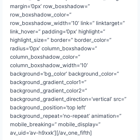
margin=’0px’ row_boxshadow=”
row_boxshadow_color=”
row_boxshadow_width=’10’ link=” linktarget=”
link_hover=” padding=’0px’ highlight=”
highlight_size=” border=” border_color=”
radius=’0px’ column_boxshadow=”
column_boxshadow_color=”
column_boxshadow_width=’10’
background=’bg_color’ background_color=”
background_gradient_color1=”
background_gradient_color2=”
background_gradient_direction=’vertical’ src=”
background_position=’top left’
background_repeat=’no-repeat’ animation=”
mobile_breaking=” mobile_display=”
av_uid=’av-h9xxk’][/av_one_fifth]