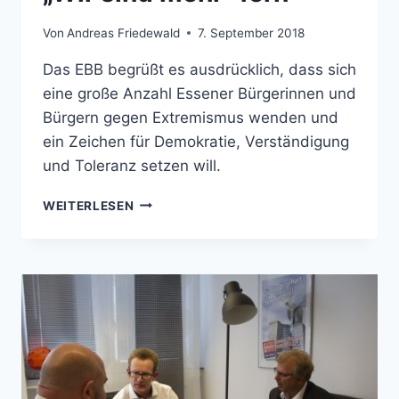
Von
Andreas Friedewald
7. September 2018
Das EBB begrüßt es ausdrücklich, dass sich
eine große Anzahl Essener Bürgerinnen und
Bürgern gegen Extremismus wenden und
ein Zeichen für Demokratie, Verständigung
und Toleranz setzen will.
PM:
WEITERLESEN
ESSENER
BÜRGER
BÜNDNIS
(EBB)
BLEIBT
„WIR
SIND
MEHR“
FERN