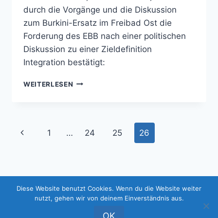
durch die Vorgänge und die Diskussion
zum Burkini-Ersatz im Freibad Ost die
Forderung des EBB nach einer politischen
Diskussion zu einer Zieldefinition
Integration bestätigt:
PM:
WEITERLESEN
ESSENER
BÜRGER
BÜNDNIS
(EBB)
Seitennavigation
Vorherige
1
…
24
25
26
FORDERT
POLITISCHE
Seite
DISKUSSION
ZUR
ZIELDEFINITION
INTEGRATION
Diese Website benutzt Cookies. Wenn du die Website weiter
© 2026 Essener Bürger Bündnis (EBB) -
nutzt, gehen wir von deinem Einverständnis aus.
WordPress Theme von
Kadence WP
OK