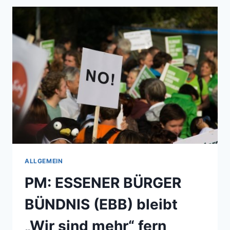
(EBB)
FORDERT
DURCHSETZUNG
DES
RESPEKTS
GEGENÜBER
DER
POLIZEI
ALLGEMEIN
PM: ESSENER BÜRGER
BÜNDNIS (EBB) bleibt
„Wir sind mehr“ fern