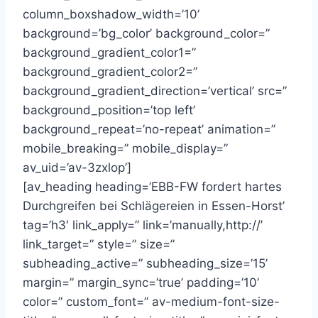
column_boxshadow_width=’10’
background=’bg_color’ background_color=”
background_gradient_color1=”
background_gradient_color2=”
background_gradient_direction=’vertical’ src=”
background_position=’top left’
background_repeat=’no-repeat’ animation=”
mobile_breaking=” mobile_display=”
av_uid=’av-3zxlop’]
[av_heading heading=’EBB-FW fordert hartes
Durchgreifen bei Schlägereien in Essen-Horst’
tag=’h3′ link_apply=” link=’manually,http://’
link_target=” style=” size=”
subheading_active=” subheading_size=’15’
margin=” margin_sync=’true’ padding=’10’
color=” custom_font=” av-medium-font-size-