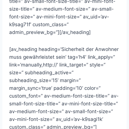
title=” av-small-font-size-title=” av-mini-font-
size-title=” av-medium-font-size=” av-small-
font-size=” av-mini-font-size=” av_uid=’av-
k9sag71f’ custom_class=”
admin_preview_bg=”][/av_heading]
[av_heading heading=’Sicherheit der Anwohner
muss gewährleistet sein’ tag=’h4′ link_apply=”
link=’manually,http://’ link_target=” style=”
size=” subheading_active=”
subheading_size=’15’ margin=”
margin_sync=’true’ padding=’10’ color=”
custom_font=” av-medium-font-size-title=” av-
small-font-size-title=” av-mini-font-size-title=”
av-medium-font-size=” av-small-font-size=”
av-mini-font-size=” av_uid=’av-k9sagi1k’
custom_class=” admin_preview_bg=”]