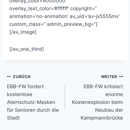
overlay_color=’#000000′
overlay_text_color=’#ffffff’ copyright=”
animation=’no-animation’ av_uid=’av-jx5555mv’
custom_class=” admin_preview_bg=”]
[/av_image]
[/av_one_third]
Beitragsnavigation
ZURÜCK
WEITER
EBB-FW fordert
EBB-FW kritisiert
kostenlose
enorme
Atemschutz-Masken
Kostenexplosion beim
für Senioren durch die
Neubau der
Stadt
Kampmannbrücke