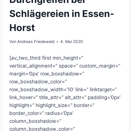
Schlägereien in Essen-
Horst
Von
Andreas Friedewald
4. Mai 2020
[av_two_third first min_height=”
vertical_alignment=” space=” custom_margin=”
margin=’0px’ row_boxshadow=”
row_boxshadow_color=”
row_boxshadow_width=’10’ link=” linktarget=”
link_hover=” title_attr=” alt_attr=” padding=’0px’
highlight=” highlight_size=” border=”
border_color=” radius=’0px’
column_boxshadow=”
column_boxshadow_color=”