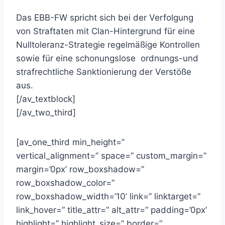
Das EBB-FW spricht sich bei der Verfolgung
von Straftaten mit Clan-Hintergrund für eine
Nulltoleranz-Strategie regelmäßige Kontrollen
sowie für eine schonungslose ordnungs-und
strafrechtliche Sanktionierung der Verstöße
aus.
[/av_textblock]
[/av_two_third]
[av_one_third min_height=”
vertical_alignment=” space=” custom_margin=”
margin=’0px’ row_boxshadow=”
row_boxshadow_color=”
row_boxshadow_width=’10’ link=” linktarget=”
link_hover=” title_attr=” alt_attr=” padding=’0px’
highlight=” highlight_size=” border=”