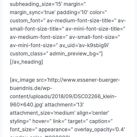
subheading_size=’15’ margin=”
margin_sync=’true’ padding=’10’ color=”
custom_font=” av-medium-font-size-title=” av-
small-font-size-title=” av-mini-font-size-title=”
av-medium-font-size=” av-small-font-size=”
av-mini-font-size=” av_uid=’av-k9sbig9i’
custom_class=” admin_preview_bg=”]
[/av_heading]
[av_image src=’http://www.essener-buerger-
buendnis.de/wp-
content/uploads/2018/09/DSC02266_klein-
960×640.jpg’ attachment=’13’
attachment_size=’medium’ align=’center’
styling=” hover=” link=” target=” caption=”
font_size=” appearance=” overlay_opacity=’0.4′