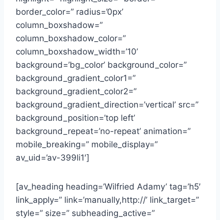
border_color=” radius=’0px’
column_boxshadow=”
column_boxshadow_color=”
column_boxshadow_width=’10’
background=’bg_color’ background_color=”
background_gradient_color1=”
background_gradient_color2=”
background_gradient_direction=’vertical’ src=”
background_position=’top left’
background_repeat=’no-repeat’ animation=”
mobile_breaking=” mobile_display=”
av_uid=’av-399li1′]
[av_heading heading=’Wilfried Adamy’ tag=’h5′
link_apply=” link=’manually,http://’ link_target=”
style=” size=” subheading_active=”