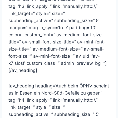
tag=’h3′ link_apply=” link=’manually,http://’
link_target=” style=” size=”
subheading_active=” subheading_size=’15’
margin=” margin_sync=’true’ padding=’10’
color=” custom_font=” av-medium-font-size-
title=” av-small-font-size-title=” av-mini-font-
size-title=” av-medium-font-size=” av-small-
font-size=” av-mini-font-size=” av_uid=’av-
k7lslosf’ custom_class=” admin_preview_bg=”]
[/av_heading]
[av_heading heading=’Auch beim ÖPNV scheint
es in Essen ein Nord-Süd-Gefälle zu geben’
tag=’h4′ link_apply=” link=’manually,http://’
link_target=” style=” size=”
subheading_active=” subheading_size=’15’