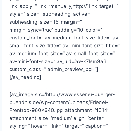
link_apply=” link=’manually,http://’ link_target=”
style=” size=” subheading_active=”
subheading_size=’15’ margin=”
margin_sync=’true’ padding=’10’ color=”
custom_font=” av-medium-font-size-title=” av-
small-font-size-title=” av-mini-font-size-title=”
av-medium-font-size=” av-small-font-size=”
av-mini-font-size=” av_uid=’av-k7lsm9a6′
custom_class=” admin_preview_bg=”]
[/av_heading]
[av_image src=’http://www.essener-buerger-
buendnis.de/wp-content/uploads/Friedel-
Frentrop-960×640.jpg’ attachment=’4014′
attachment_size=’medium’ align=’center’
styling=” hover=” link=” target=” caption=”