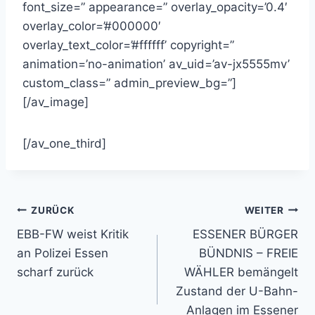
font_size=” appearance=” overlay_opacity=’0.4′
overlay_color=’#000000′
overlay_text_color=’#ffffff’ copyright=”
animation=’no-animation’ av_uid=’av-jx5555mv’
custom_class=” admin_preview_bg=”]
[/av_image]
[/av_one_third]
Beitragsnavigation
ZURÜCK
WEITER
EBB-FW weist Kritik
ESSENER BÜRGER
an Polizei Essen
BÜNDNIS – FREIE
scharf zurück
WÄHLER bemängelt
Zustand der U-Bahn-
Anlagen im Essener