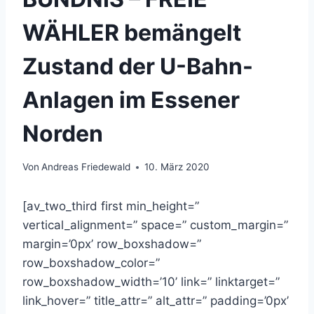
WÄHLER bemängelt
Zustand der U-Bahn-
Anlagen im Essener
Norden
Von
Andreas Friedewald
10. März 2020
[av_two_third first min_height=”
vertical_alignment=” space=” custom_margin=”
margin=’0px’ row_boxshadow=”
row_boxshadow_color=”
row_boxshadow_width=’10’ link=” linktarget=”
link_hover=” title_attr=” alt_attr=” padding=’0px’