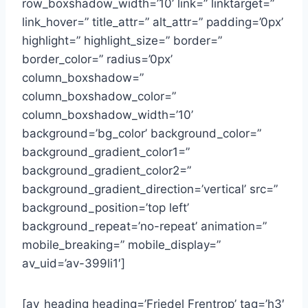
row_boxshadow_width=’10’ link=” linktarget=”
link_hover=” title_attr=” alt_attr=” padding=’0px’
highlight=” highlight_size=” border=”
border_color=” radius=’0px’
column_boxshadow=”
column_boxshadow_color=”
column_boxshadow_width=’10’
background=’bg_color’ background_color=”
background_gradient_color1=”
background_gradient_color2=”
background_gradient_direction=’vertical’ src=”
background_position=’top left’
background_repeat=’no-repeat’ animation=”
mobile_breaking=” mobile_display=”
av_uid=’av-399li1′]
[av_heading heading=’Friedel Frentrop’ tag=’h3′