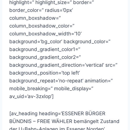
highlight=” highlight_size=” border=”
border_color=” radius=’0px’
column_boxshadow=”
column_boxshadow_color=”
column_boxshadow_width=’10’
background=’bg_color’ background_color=”
background_gradient_color1=”
background_gradient_color2=”
background_gradient_direction=’vertical’ src=”
background_position=’top left’
background_repeat=’no-repeat’ animation=”
mobile_breaking=” mobile_display=”
av_uid=’av-3zxlop’]
[av_heading heading=’ESSENER BÜRGER
BÜNDNIS – FREIE WÄHLER bemängelt Zustand
der U-Bahn-Anlagen im Essener Norden’