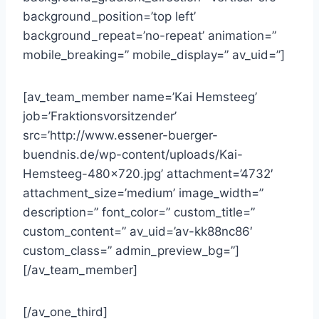
background_position=’top left’
background_repeat=’no-repeat’ animation=”
mobile_breaking=” mobile_display=” av_uid=”]
[av_team_member name=’Kai Hemsteeg’
job=’Fraktionsvorsitzender’
src=’http://www.essener-buerger-
buendnis.de/wp-content/uploads/Kai-
Hemsteeg-480×720.jpg’ attachment=’4732′
attachment_size=’medium’ image_width=”
description=” font_color=” custom_title=”
custom_content=” av_uid=’av-kk88nc86′
custom_class=” admin_preview_bg=”]
[/av_team_member]
[/av_one_third]