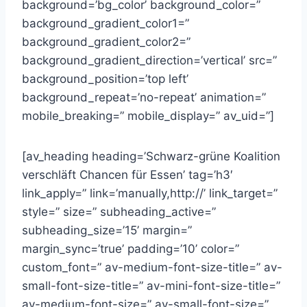
background=’bg_color’ background_color=”
background_gradient_color1=”
background_gradient_color2=”
background_gradient_direction=’vertical’ src=”
background_position=’top left’
background_repeat=’no-repeat’ animation=”
mobile_breaking=” mobile_display=” av_uid=”]
[av_heading heading=’Schwarz-grüne Koalition
verschläft Chancen für Essen’ tag=’h3′
link_apply=” link=’manually,http://’ link_target=”
style=” size=” subheading_active=”
subheading_size=’15’ margin=”
margin_sync=’true’ padding=’10’ color=”
custom_font=” av-medium-font-size-title=” av-
small-font-size-title=” av-mini-font-size-title=”
av-medium-font-size=” av-small-font-size=”