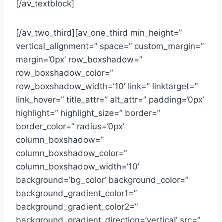
[/av_textblock]
[/av_two_third][av_one_third min_height=”
vertical_alignment=” space=” custom_margin=”
margin=’0px’ row_boxshadow=”
row_boxshadow_color=”
row_boxshadow_width=’10’ link=” linktarget=”
link_hover=” title_attr=” alt_attr=” padding=’0px’
highlight=” highlight_size=” border=”
border_color=” radius=’0px’
column_boxshadow=”
column_boxshadow_color=”
column_boxshadow_width=’10’
background=’bg_color’ background_color=”
background_gradient_color1=”
background_gradient_color2=”
background_gradient_direction=’vertical’ src=”