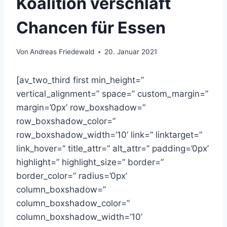
Koalition verschläft
Chancen für Essen
Von
Andreas Friedewald
20. Januar 2021
[av_two_third first min_height=”
vertical_alignment=” space=” custom_margin=”
margin=’0px’ row_boxshadow=”
row_boxshadow_color=”
row_boxshadow_width=’10’ link=” linktarget=”
link_hover=” title_attr=” alt_attr=” padding=’0px’
highlight=” highlight_size=” border=”
border_color=” radius=’0px’
column_boxshadow=”
column_boxshadow_color=”
column_boxshadow_width=’10’