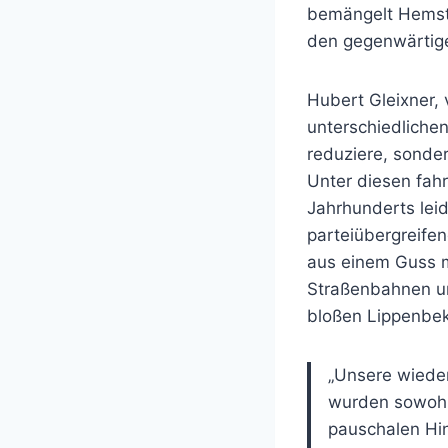
bemängelt Hemste
den gegenwärtig
Hubert Gleixner, 
unterschiedlichen
reduziere, sonde
Unter diesen fahr
Jahrhunderts leid
parteiübergreife
aus einem Guss m
Straßenbahnen un
bloßen Lippenbek
„Unsere wieder
wurden sowohl
pauschalen Hi