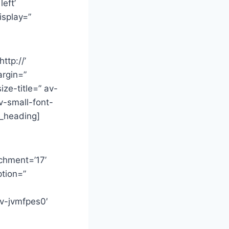
eft’
isplay=”
ttp://’
argin=”
ze-title=” av-
v-small-font-
v_heading]
chment=’17’
ption=”
av-jvmfpes0′