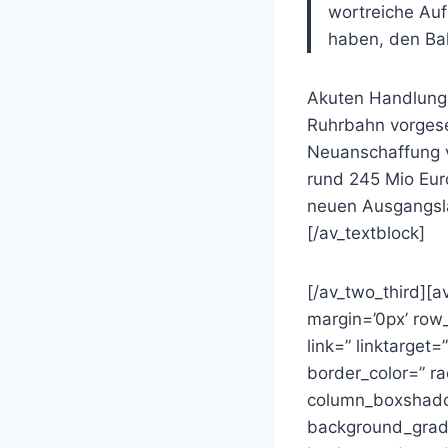
wortreiche Auf
haben, den Bal
Akuten Handlungs
Ruhrbahn vorgese
Neuanschaffung 
rund 245 Mio Eur
neuen Ausgangsl
[/av_textblock]
[/av_two_third][
margin=’0px’ ro
link=” linktarget=
border_color=” 
column_boxshado
background_gradi