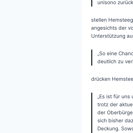
unisono zurüc
stellen Hemsteeg 
angesichts der v
Unterstützung au
„So eine Chan
deutlich zu ve
drücken Hemstee
„Es ist für uns
trotz der aktu
der Oberbürge
sich bisher da
Deckung. Sowoh