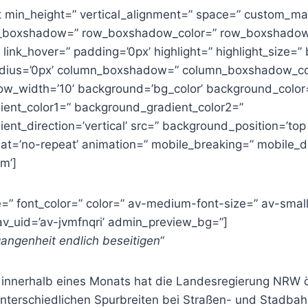
st min_height=” vertical_alignment=” space=” custom_ma
w_boxshadow=” row_boxshadow_color=” row_boxshadow
” link_hover=” padding=’0px’ highlight=” highlight_size=”
radius=’0px’ column_boxshadow=” column_boxshadow_co
w_width=’10’ background=’bg_color’ background_color
ent_color1=” background_gradient_color2=”
nt_direction=’vertical’ src=” background_position=’top l
t=’no-repeat’ animation=” mobile_breaking=” mobile_d
m’]
e=” font_color=” color=” av-medium-font-size=” av-small
av_uid=’av-jvmfnqri’ admin_preview_bg=”]
angenheit endlich beseitigen“
innerhalb eines Monats hat die Landesregierung NRW öf
unterschiedlichen Spurbreiten bei Straßen- und Stadbah