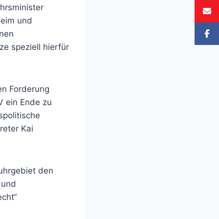
hrsminister
heim und
inen
 speziell hierfür
hen Forderung
V ein Ende zu
spolitische
reter Kai
uhrgebiet den
 und
echt“