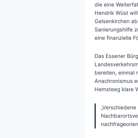
die eine Weiterfa
Hendrik Wüst wil
Gelsenkirchen ab
Sanierungshilfe 
eine finanzielle 
Das Essener Bürge
Landesverkehrsmi
bereiten, einmal 
Anachronismus en
Hemsteeg klare W
„Verschiedene
Nachbarortsve
nachfrageorien