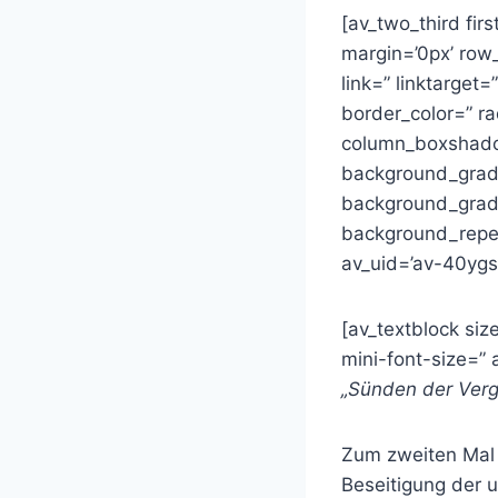
[av_two_third fir
margin=’0px’ ro
link=” linktarget=
border_color=” 
column_boxshado
background_gradi
background_gradie
background_repea
av_uid=’av-40ygs
[av_textblock siz
mini-font-size=” 
„Sünden der Verg
Zum zweiten Mal 
Beseitigung der 