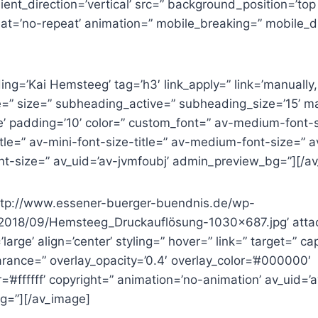
nt_direction=’vertical’ src=” background_position=’top l
t=’no-repeat’ animation=” mobile_breaking=” mobile_d
]
ng=’Kai Hemsteeg’ tag=’h3′ link_apply=” link=’manually,h
le=” size=” subheading_active=” subheading_size=’15’ m
’ padding=’10’ color=” custom_font=” av-medium-font-si
itle=” av-mini-font-size-title=” av-medium-font-size=” a
ont-size=” av_uid=’av-jvmfoubj’ admin_preview_bg=”][/a
ttp://www.essener-buerger-buendnis.de/wp-
/2018/09/Hemsteeg_Druckauflösung-1030×687.jpg’ atta
arge’ align=’center’ styling=” hover=” link=” target=” ca
rance=” overlay_opacity=’0.4′ overlay_color=’#000000′
r=’#ffffff’ copyright=” animation=’no-animation’ av_uid=’
g=”][/av_image]