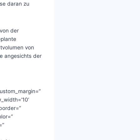
sse daran zu
von der
eplante
tvolumen von
e angesichts der
 custom_margin=”
_width=’10’
 border=”
lor=”
=”