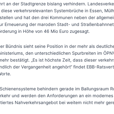
hrt an der Stadtgrenze bislang verhindern. Landesverke
l diese verkehrsrelevanten Systembrüche in Essen, Mül
stellen und hat den drei Kommunen neben der allgeme
zur Erneuerung der maroden Stadt- und Straßenbahnnetze
Förderung in Höhe von 46 Mio Euro zugesagt.
r Bündnis sieht seine Position in der mehr als deutlic
nisteriums, den unterschiedlichen Spurbreiten im ÖPN
mehr bestätigt. „Es ist höchste Zeit, dass dieser verkehr
dlich der Vergangenheit angehört“ findet EBB-Ratsvert
orte.
 Schienensysteme behindern gerade im Ballungsraum R
rkehr und werden den Anforderungen an ein modernes
tiertes Nahverkehrsangebot bei weitem nicht mehr ger