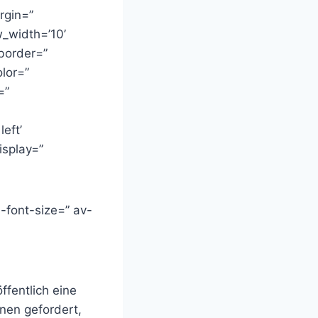
rgin=”
_width=’10’
 border=”
lor=”
=”
eft’
isplay=”
-font-size=” av-
fentlich eine
nen gefordert,