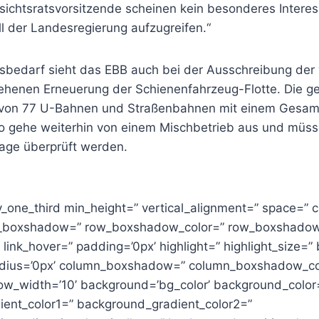
sichtsratsvorsitzende scheinen kein besonderes Intere
l der Landesregierung aufzugreifen.“
bedarf sieht das EBB auch bei der Ausschreibung der 
henen Erneuerung der Schienenfahrzeug-Flotte. Die g
von 77 U-Bahnen und Straßenbahnen mit einem Gesam
o gehe weiterhin von einem Mischbetrieb aus und müss
age überprüft werden.
av_one_third min_height=” vertical_alignment=” space=”
w_boxshadow=” row_boxshadow_color=” row_boxshadow
” link_hover=” padding=’0px’ highlight=” highlight_size=”
radius=’0px’ column_boxshadow=” column_boxshadow_co
w_width=’10’ background=’bg_color’ background_color
ent_color1=” background_gradient_color2=”