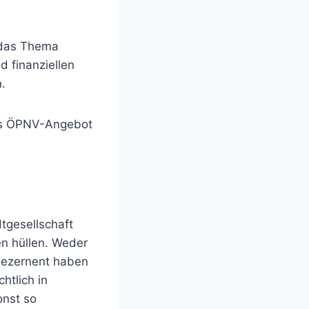
, das Thema
 finanziellen
.
das ÖPNV-Angebot
dtgesellschaft
en hüllen. Weder
Dezernent haben
htlich in
onst so