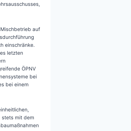
ehrsausschusses,
 Mischbetrieb auf
hrsdurchführung
ch einschränke.
es letzten
ern
rgreifende ÖPNV
enensysteme bei
es bei einem
inheitlichen,
 stets mit dem
 Umbaumaßnahmen