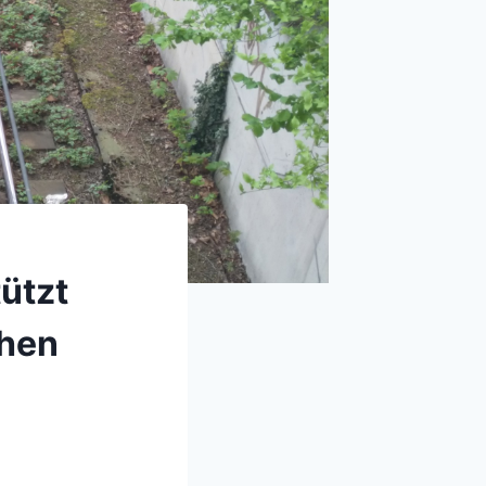
ützt
chen