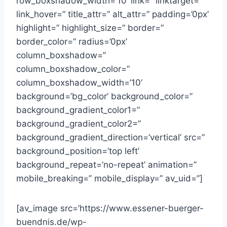
row_boxshadow_width=’10’ link=” linktarget=”
link_hover=” title_attr=” alt_attr=” padding=’0px’
highlight=” highlight_size=” border=”
border_color=” radius=’0px’
column_boxshadow=”
column_boxshadow_color=”
column_boxshadow_width=’10’
background=’bg_color’ background_color=”
background_gradient_color1=”
background_gradient_color2=”
background_gradient_direction=’vertical’ src=”
background_position=’top left’
background_repeat=’no-repeat’ animation=”
mobile_breaking=” mobile_display=” av_uid=”]
[av_image src=’https://www.essener-buerger-
buendnis.de/wp-