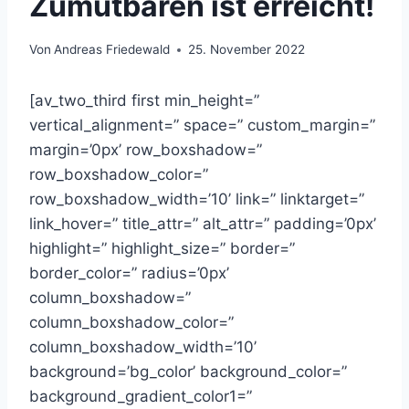
Zumutbaren ist erreicht!
Von
Andreas Friedewald
25. November 2022
[av_two_third first min_height=”
vertical_alignment=” space=” custom_margin=”
margin=’0px’ row_boxshadow=”
row_boxshadow_color=”
row_boxshadow_width=’10’ link=” linktarget=”
link_hover=” title_attr=” alt_attr=” padding=’0px’
highlight=” highlight_size=” border=”
border_color=” radius=’0px’
column_boxshadow=”
column_boxshadow_color=”
column_boxshadow_width=’10’
background=’bg_color’ background_color=”
background_gradient_color1=”