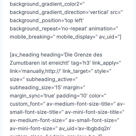
background_gradient_color2=”
background_gradient_direction=’vertical’ src=”
background_position=’top left’
background_repeat=’no-repeat’ animation=”
mobile_breaking=” mobile_display=” av_uid=”]
[av_heading heading=’Die Grenze des
Zumutbaren ist erreicht!’ tag=’h3′ link_apply=”
link=’manually,http://’ link_target=” style=”
size=” subheading_active=”
subheading_size=’15’ margin=”
margin_sync=’true’ padding=’10’ color=”
custom_font=” av-medium-font-size-title=” av-
small-font-size-title=” av-mini-font-size-title=”
av-medium-font-size=” av-small-font-size=”
av-mini-font-size=” av_uid=’av-lbgbdq2n’