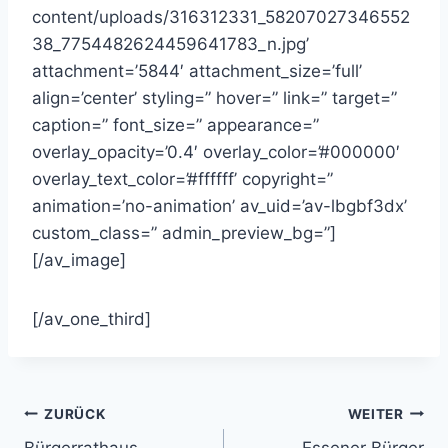
content/uploads/316312331_58207027346552
38_7754482624459641783_n.jpg’
attachment=’5844′ attachment_size=’full’
align=’center’ styling=” hover=” link=” target=”
caption=” font_size=” appearance=”
overlay_opacity=’0.4′ overlay_color=’#000000′
overlay_text_color=’#ffffff’ copyright=”
animation=’no-animation’ av_uid=’av-lbgbf3dx’
custom_class=” admin_preview_bg=”]
[/av_image]
[/av_one_third]
Beitragsnavigation
ZURÜCK
WEITER