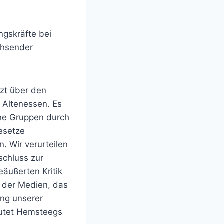
ngskräfte bei
chsender
tzt über den
 Altenessen. Es
sche Gruppen durch
esetze
 Wir verurteilen
schluss zur
eäußerten Kritik
d der Medien, das
ung unserer
autet Hemsteegs