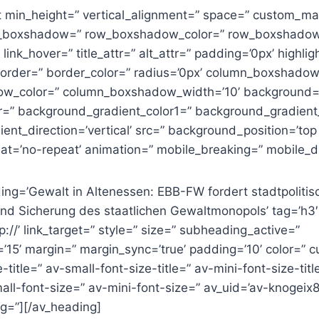
st min_height=” vertical_alignment=” space=” custom_ma
w_boxshadow=” row_boxshadow_color=” row_boxshadow
” link_hover=” title_attr=” alt_attr=” padding=’0px’ highlig
 border=” border_color=” radius=’0px’ column_boxshado
w_color=” column_boxshadow_width=’10’ background=’
=” background_gradient_color1=” background_gradient
nt_direction=’vertical’ src=” background_position=’top l
t=’no-repeat’ animation=” mobile_breaking=” mobile_di
ing=’Gewalt in Altenessen: EBB-FW fordert stadtpolitis
nd Sicherung des staatlichen Gewaltmonopols’ tag=’h3′ 
p://’ link_target=” style=” size=” subheading_active=”
’15’ margin=” margin_sync=’true’ padding=’10’ color=” 
title=” av-small-font-size-title=” av-mini-font-size-ti
all-font-size=” av-mini-font-size=” av_uid=’av-knogeix
g=”][/av_heading]