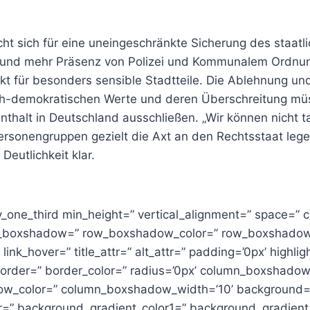
ht sich für eine uneingeschränkte Sicherung des staatl
und mehr Präsenz von Polizei und Kommunalem Ordnun
rkt für besonders sensible Stadtteile. Die Ablehnung u
lich-demokratischen Werte und deren Überschreitung m
thalt in Deutschland ausschließen. „Wir können nicht t
sonengruppen gezielt die Axt an den Rechtsstaat legen“
Deutlichkeit klar.
av_one_third min_height=” vertical_alignment=” space=”
w_boxshadow=” row_boxshadow_color=” row_boxshadow
” link_hover=” title_attr=” alt_attr=” padding=’0px’ highlig
 border=” border_color=” radius=’0px’ column_boxshado
w_color=” column_boxshadow_width=’10’ background=’
=” background_gradient_color1=” background_gradient