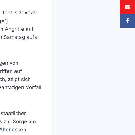
-font-size=” av-
g=”]
n Angriffe auf
n Samstag aufs
ngen von
iffen auf
h, zeigt sich
lttätigen Vorfall
staatlicher
s zur Sorge um
 Altenessen