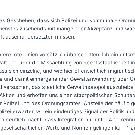
das Geschehen, dass sich Polizei und kommunale Ordnu
Dienstes zusehends mit mangelnder Akzeptanz und wa
ft auseinandersetzten müssen.
ere rote Linien vorsätzlich überschritten. Ich bin entse
lt und über die Missachtung von Rechtsstaatlichkeit in
dass sich einzelne, und wie hier offensichtlich migranti
e und damit einhergehender Gewaltanwendung über G
 versuchen, das staatliche Gewaltmonopol auszuhebeln.
e Aktion und erhoffen uns einen stadtpolitischen Schulter
r Polizei und des Ordnungsamtes. Anstelle der häufig g
lizei erwarten wir ein eindeutiges Signal der Politik un
ch deutlich macht, dass Integration nur unter Anerkenn
 gesellschaftlichen Werte und Normen gelingen kann“ l