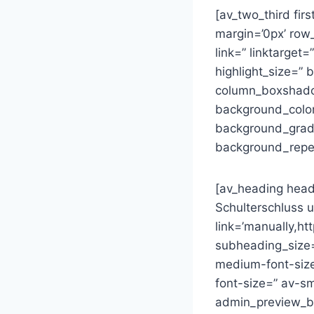
[av_two_third fir
margin=’0px’ ro
link=” linktarget=
highlight_size=”
column_boxshado
background_color
background_gradie
background_repea
[av_heading head
Schulterschluss u
link=’manually,htt
subheading_size=
medium-font-size-
font-size=” av-sm
admin_preview_b