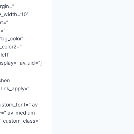
rgin=”
_width=’10’
ht=”
w=”
bg_color’
_color2=”
eft’
splay=” av_uid=”]
chen
link_apply=”
custom_font=” av-
tle=” av-medium-
8′ custom_class=”