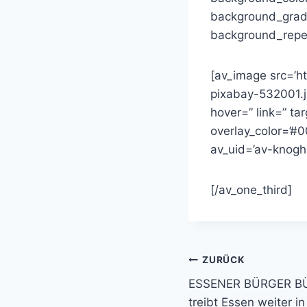
background_gradie
background_repea
[av_image src=’h
pixabay-532001.jp
hover=” link=” ta
overlay_color=’#0
av_uid=’av-knogh
[/av_one_third]
Beitragsnavi
ZURÜCK
ESSENER BÜRGER BÜ
treibt Essen weiter i