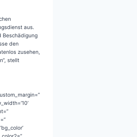
ichen
gsdienst aus.
nd Beschädigung
üsse den
atenlos zusehen,
, stellt
 custom_margin=”
_width=’10’
ht=”
w=”
bg_color’
_color2=”