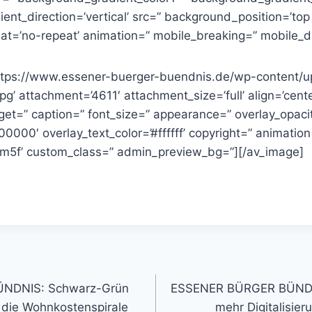
nt_direction=’vertical’ src=” background_position=’top l
t=’no-repeat’ animation=” mobile_breaking=” mobile_di
ttps://www.essener-buerger-buendnis.de/wp-content/u
g’ attachment=’4611′ attachment_size=’full’ align=’center
rget=” caption=” font_size=” appearance=” overlay_opacit
00000′ overlay_text_color=’#ffffff’ copyright=” animatio
m5f’ custom_class=” admin_preview_bg=”][/av_image]
gation
NDNIS: Schwarz-Grün
ESSENER BÜRGER BÜNDNI
n die Wohnkostenspirale
mehr Digitalisier