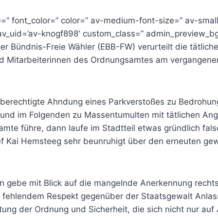
e=” font_color=” color=” av-medium-font-size=” av-small
 av_uid=’av-knogf898′ custom_class=” admin_preview_b
r Bündnis-Freie Wähler (EBB-FW) verurteilt die tätliche
nd Mitarbeiterinnen des Ordnungsamtes am vergangene
 berechtigte Ahndung eines Parkverstoßes zu Bedrohu
und im Folgenden zu Massentumulten mit tätlichen Angr
mte führe, dann laufe im Stadtteil etwas gründlich falsc
f Kai Hemsteeg sehr beunruhigt über den erneuten gewa
 gebe mit Blick auf die mangelnde Anerkennung rechts
fehlendem Respekt gegenüber der Staatsgewalt Anlas
tung der Ordnung und Sicherheit, die sich nicht nur auf