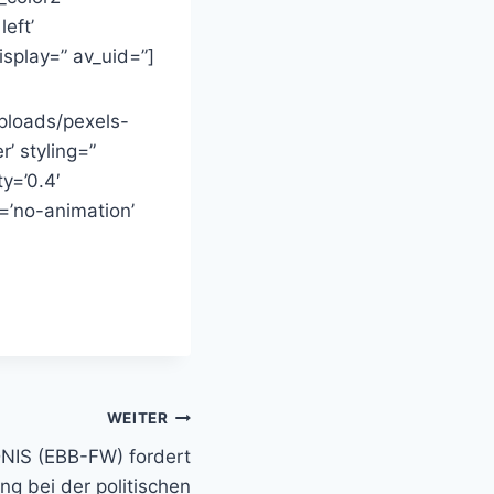
eft’
splay=” av_uid=”]
ploads/pexels-
’ styling=”
y=’0.4′
n=’no-animation’
WEITER
S (EBB-FW) fordert
ung bei der politischen