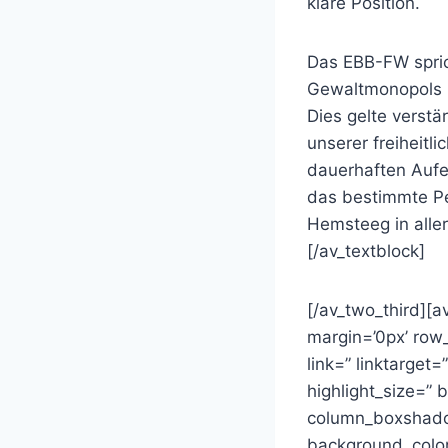
klare Position.
Das EBB-FW spric
Gewaltmonopols 
Dies gelte verstä
unserer freiheit
dauerhaften Aufen
das bestimmte Per
Hemsteeg in aller 
[/av_textblock]
[/av_two_third][
margin=’0px’ ro
link=” linktarget=
highlight_size=”
column_boxshado
background_color