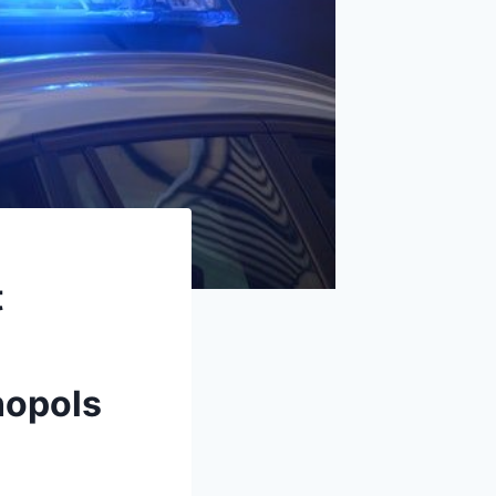
t
nopols