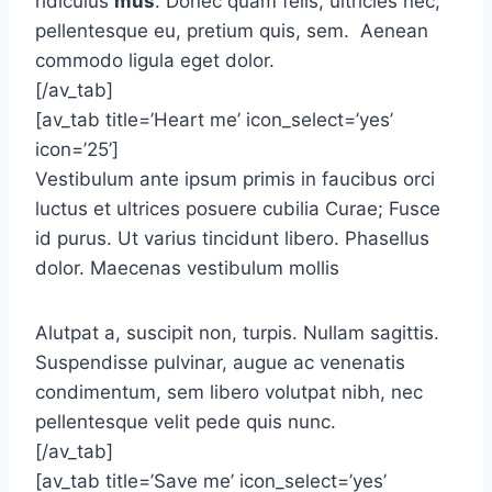
ridiculus
mus
. Donec quam felis, ultricies nec,
pellentesque eu, pretium quis, sem. Aenean
commodo ligula eget dolor.
[/av_tab]
[av_tab title=’Heart me’ icon_select=’yes’
icon=’25’]
Vestibulum ante ipsum primis in faucibus orci
luctus et ultrices posuere cubilia Curae; Fusce
id purus. Ut varius tincidunt libero. Phasellus
dolor. Maecenas vestibulum mollis
Alutpat a, suscipit non, turpis. Nullam sagittis.
Suspendisse pulvinar, augue ac venenatis
condimentum, sem libero volutpat nibh, nec
pellentesque velit pede quis nunc.
[/av_tab]
[av_tab title=’Save me’ icon_select=’yes’