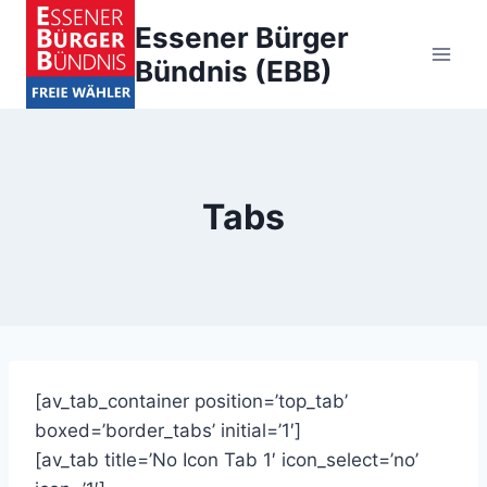
Zum
Essener Bürger
Inhalt
Bündnis (EBB)
springen
Tabs
[av_tab_container position=’top_tab’
boxed=’border_tabs’ initial=’1′]
[av_tab title=’No Icon Tab 1′ icon_select=’no’