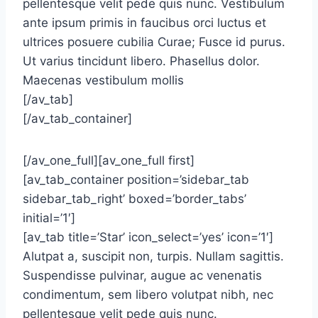
pellentesque velit pede quis nunc. Vestibulum
ante ipsum primis in faucibus orci luctus et
ultrices posuere cubilia Curae; Fusce id purus.
Ut varius tincidunt libero. Phasellus dolor.
Maecenas vestibulum mollis
[/av_tab]
[/av_tab_container]
[/av_one_full][av_one_full first]
[av_tab_container position=’sidebar_tab
sidebar_tab_right’ boxed=’border_tabs’
initial=’1′]
[av_tab title=’Star’ icon_select=’yes’ icon=’1′]
Alutpat a, suscipit non, turpis. Nullam sagittis.
Suspendisse pulvinar, augue ac venenatis
condimentum, sem libero volutpat nibh, nec
pellentesque velit pede quis nunc.