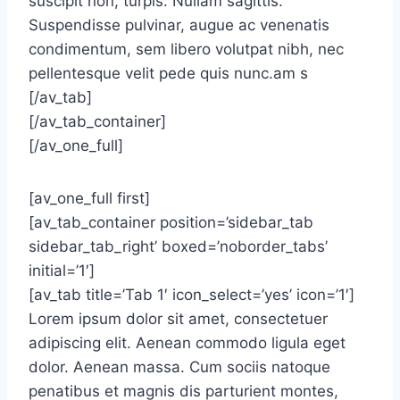
suscipit non, turpis. Nullam sagittis.
Suspendisse pulvinar, augue ac venenatis
condimentum, sem libero volutpat nibh, nec
pellentesque velit pede quis nunc.am s
[/av_tab]
[/av_tab_container]
[/av_one_full]
[av_one_full first]
[av_tab_container position=’sidebar_tab
sidebar_tab_right’ boxed=’noborder_tabs’
initial=’1′]
[av_tab title=’Tab 1′ icon_select=’yes’ icon=’1′]
Lorem ipsum dolor sit amet, consectetuer
adipiscing elit. Aenean commodo ligula eget
dolor. Aenean massa. Cum sociis natoque
penatibus et magnis dis parturient montes,